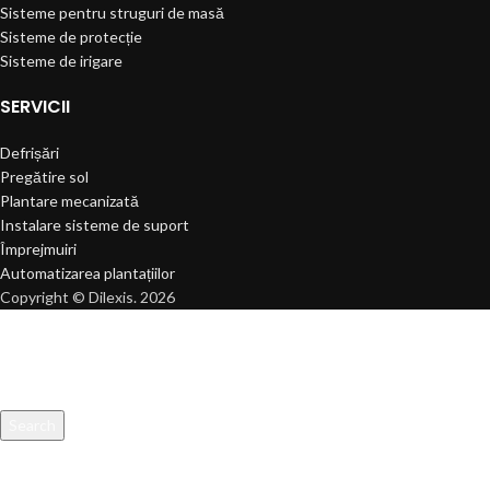
Sisteme pentru struguri de masă
Sisteme de protecție
Sisteme de irigare
SERVICII
Defrișări
Pregătire sol
Plantare mecanizată
Instalare sisteme de suport
Împrejmuiri
Automatizarea plantațiilor
Copyright © Dilexis. 2026
Search
Start typing to see products you are looking for.