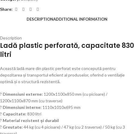
Share:
DESCRIPTION
ADDITIONAL INFORMATION
Description
Ladă plastic perforată, capacitate 830
litri
Această ladă mare din plastic perforat este concepută pentru
depozitarea și transportul eficient al produselor, oferind o ventilație
optimă și o structură rezistentă.
?
Dimensiuni externe:
1200x1100x850 mm (cu picioare) /
1200x1100x870 mm (cu traverse)
?
Dimensiuni interne:
1110x1010x695 mm
?
Capacitate:
830 litri
?
Material rezistent și durabil
?
Greutate:
44 kg (cu 4 picioare) / 47 kg (cu 2 traverse) / 50 kg (cu 3
traverse)