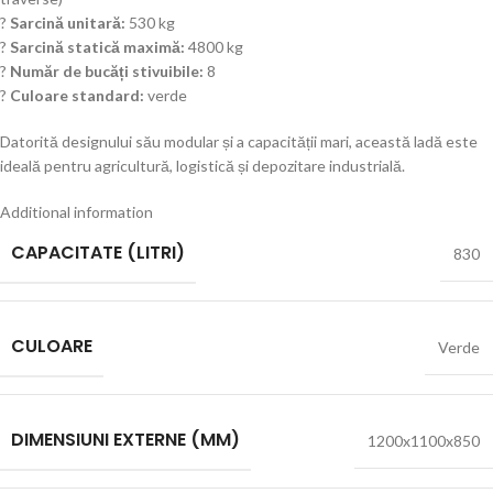
?
Sarcină unitară:
530 kg
?
Sarcină statică maximă:
4800 kg
?
Număr de bucăți stivuibile:
8
?
Culoare standard:
verde
Datorită designului său modular și a capacității mari, această ladă este
ideală pentru agricultură, logistică și depozitare industrială.
Additional information
CAPACITATE (LITRI)
830
CULOARE
Verde
DIMENSIUNI EXTERNE (MM)
1200x1100x850