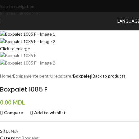
Skip to navigation
Skip to main content
LANGUAG
Click to enlarge
Home
Echipamente pentru recoltare
Boxpaleți
Back to products
Boxpalet 1085 F
0,00
MDL
Compare
Add to wishlist
SKU:
N/A
Category:
Boxpaleți