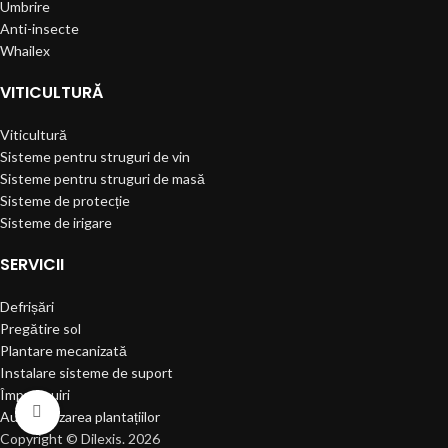
Umbrire
Anti-insecte
Whailex
VITICULTURĂ
Viticultură
Sisteme pentru struguri de vin
Sisteme pentru struguri de masă
Sisteme de protecție
Sisteme de irigare
SERVICII
Defrișări
Pregătire sol
Plantare mecanizată
Instalare sisteme de suport
Împrejmuiri
Click to enlarge
Automatizarea plantațiilor
Copyright © Dilexis. 2026