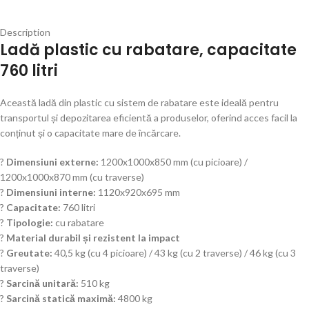
Description
Ladă plastic cu rabatare, capacitate
760 litri
Această ladă din plastic cu sistem de rabatare este ideală pentru
transportul și depozitarea eficientă a produselor, oferind acces facil la
conținut și o capacitate mare de încărcare.
?
Dimensiuni externe:
1200x1000x850 mm (cu picioare) /
1200x1000x870 mm (cu traverse)
?
Dimensiuni interne:
1120x920x695 mm
?
Capacitate:
760 litri
?
Tipologie:
cu rabatare
?
Material durabil și rezistent la impact
?
Greutate:
40,5 kg (cu 4 picioare) / 43 kg (cu 2 traverse) / 46 kg (cu 3
traverse)
?
Sarcină unitară:
510 kg
?
Sarcină statică maximă:
4800 kg