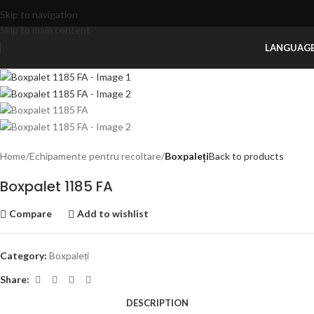
Skip to navigation
Skip to main content
LANGUAG
Home
Echipamente pentru recoltare
Boxpaleți
Back to products
Boxpalet 1185 FA
Compare
Add to wishlist
Category:
Boxpaleți
Share:
DESCRIPTION