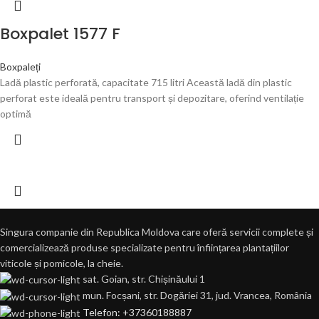
Boxpalet 1577 F
Boxpaleți
Ladă plastic perforată, capacitate 715 litri Această ladă din plastic
perforat este ideală pentru transport și depozitare, oferind ventilație
optimă
Singura companie din Republica Moldova care oferă servicii complete și
comercializează produse specializate pentru înființarea plantațiilor
viticole și pomicole, la cheie.
sat. Goian, str. Chișinăului 1
mun. Focșani, str. Dogăriei 31, jud. Vrancea, România
Telefon: +37360188887