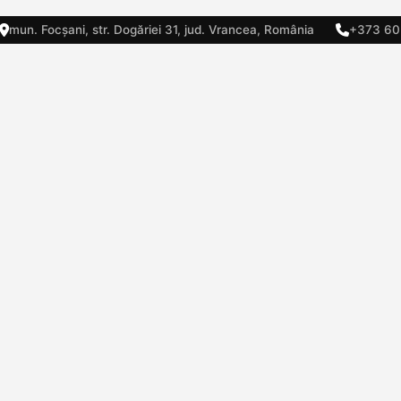
mun. Focșani, str. Dogăriei 31, jud. Vrancea, România
+373 60