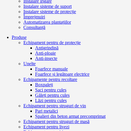
Instalare irigare
Instalare sisteme de suport
Instalare sisteme de protecție
Împrejmuiri
Automatizarea plantațiilor
Consultanță
Produse
Echipament pentru de protecție
Antigrindină
Anti-ploaie
Anti-insecte
Unelte
Foarfece manuale
Foarfece și legătoare electrice
Echipamente pentru recoltare
Boxpaleți
Saci pentru cules
Găleți pentru cules
Lăzi pentru cules
Echipament pentru struguri de vin
Pari metalici
Șpalieri din beton armat precomprimat
Echipament pentru struguri de masă
Echipament pentru livezi