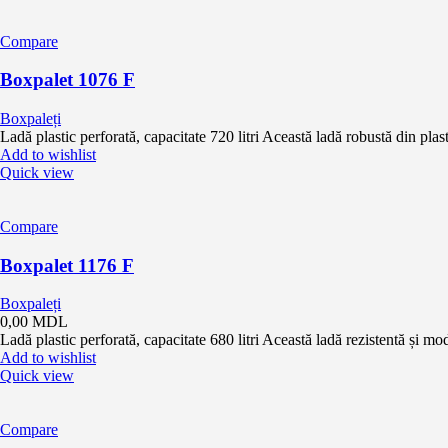
Compare
Boxpalet 1076 F
Boxpaleți
Ladă plastic perforată, capacitate 720 litri Această ladă robustă din plas
Add to wishlist
Quick view
Compare
Boxpalet 1176 F
Boxpaleți
0,00
MDL
Ladă plastic perforată, capacitate 680 litri Această ladă rezistentă și mo
Add to wishlist
Quick view
Compare