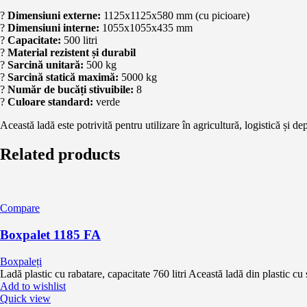
?
Dimensiuni externe:
1125x1125x580 mm (cu picioare)
?
Dimensiuni interne:
1055x1055x435 mm
?
Capacitate:
500 litri
?
Material rezistent și durabil
?
Sarcină unitară:
500 kg
?
Sarcină statică maximă:
5000 kg
?
Număr de bucăți stivuibile:
8
?
Culoare standard:
verde
Această ladă este potrivită pentru utilizare în agricultură, logistică și depo
Related products
Compare
Boxpalet 1185 FA
Boxpaleți
Ladă plastic cu rabatare, capacitate 760 litri Această ladă din plastic cu 
Add to wishlist
Quick view