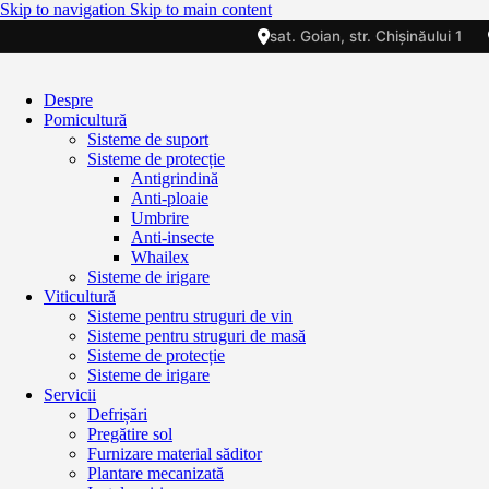
Skip to navigation
Skip to main content
sat. Goian, str. Chișinăului 1
Despre
Pomicultură
Sisteme de suport
Sisteme de protecție
Antigrindină
Anti-ploaie
Umbrire
Anti-insecte
Whailex
Sisteme de irigare
Viticultură
Sisteme pentru struguri de vin
Sisteme pentru struguri de masă
Sisteme de protecție
Sisteme de irigare
Servicii
Defrișări
Pregătire sol
Furnizare material săditor
Plantare mecanizată