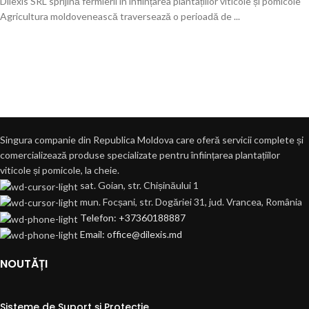
Dilexis SRL sprijină fermierii în înființarea plantațiilor viticole și pomicole
Agricultura moldovenească traversează o perioadă de ...
Singura companie din Republica Moldova care oferă servicii complete și
comercializează produse specializate pentru înființarea plantațiilor
viticole și pomicole, la cheie.
sat. Goian, str. Chișinăului 1
mun. Focșani, str. Dogăriei 31, jud. Vrancea, România
Telefon: +37360188887
Email: office@dilexis.md
NOUTĂȚI
Sisteme de Suport și Protecție