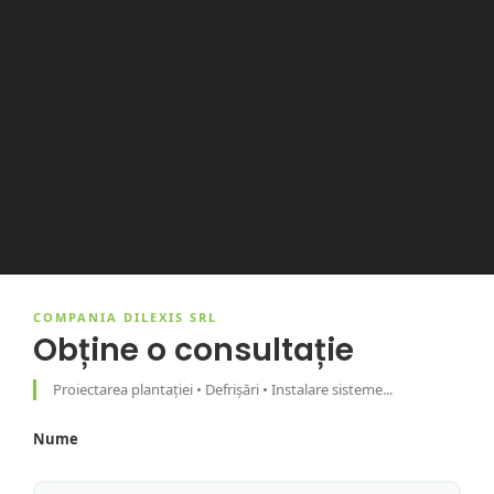
COMPANIA DILEXIS SRL
Obține o consultație
Proiectarea plantației • Defrișări • Instalare sisteme...
Nume