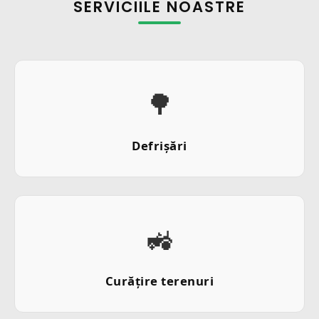
SERVICIILE NOASTRE
🌳
Defrișări
🚜
Curățire terenuri