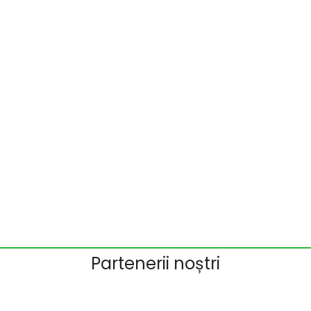
Servicii
Servicii și soluți agricole inovative
→
Vezi lista de servicii
Partenerii noștri