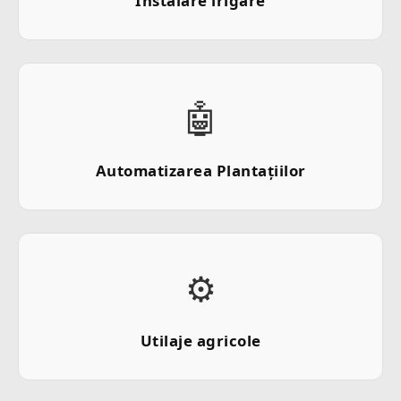
Instalare irigare
🤖
Automatizarea Plantațiilor
⚙️
Utilaje agricole