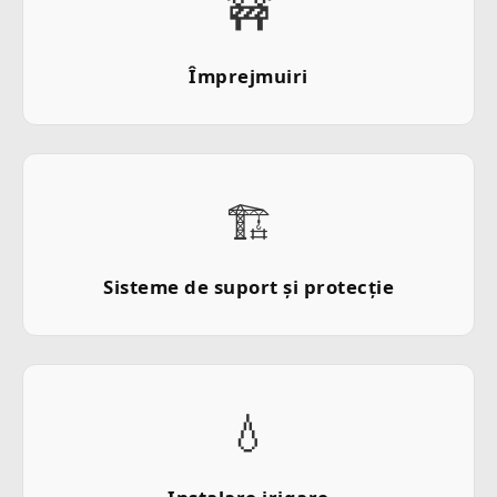
🚧
Împrejmuiri
🏗️
Sisteme de suport și protecție
💧