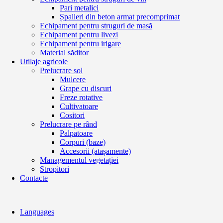
Pari metalici
Șpalieri din beton armat precomprimat
Echipament pentru struguri de masă
Echipament pentru livezi
Echipament pentru irigare
Material săditor
Utilaje agricole
Prelucrare sol
Mulcere
Grape cu discuri
Freze rotative
Cultivatoare
Cositori
Prelucrare pe rând
Palpatoare
Corpuri (baze)
Accesorii (atașamente)
Managementul vegetației
Stropitori
Contacte
Languages