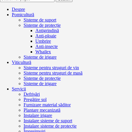
Despre
Pomicultură
Sisteme de suport
Sisteme de protecție
Antigrindină
Anti-ploaie
Umbrire
Anti-insecte
Whailex
Sisteme de irigare
Viticultură
Sisteme pentru struguri de vin
Sisteme pentru struguri de masă
Sisteme de protecție
Sisteme de irigare
Servicii
Defrișări
Pregătire sol
Furnizare material săditor
Plantare mecanizată
Instalare irigare
Instalare sisteme de suport
Instalare sisteme de protecție
Împrejmuiri