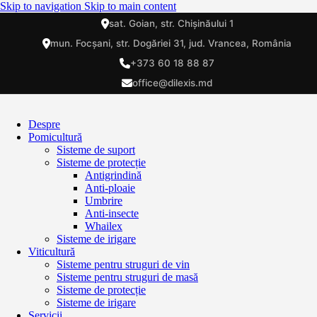
Skip to navigation
Skip to main content
sat. Goian, str. Chișinăului 1
mun. Focșani, str. Dogăriei 31, jud. Vrancea, România
+373 60 18 88 87
office@dilexis.md
Despre
Pomicultură
Sisteme de suport
Sisteme de protecție
Antigrindină
Anti-ploaie
Umbrire
Anti-insecte
Whailex
Sisteme de irigare
Viticultură
Sisteme pentru struguri de vin
Sisteme pentru struguri de masă
Sisteme de protecție
Sisteme de irigare
Servicii