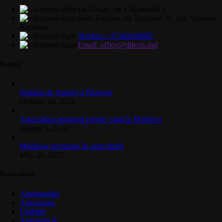
sat. Goian, str. Chișinăului 1
mun. Focșani, str. Dogăriei 31, jud. Vrancea,
România
Telefon: +37360188887
Email: office@dilexis.md
Noutăți
Sisteme de Suport și Protecție
October 26, 2024
Agricultura modernă prinde viață în Moldova
August 1, 2024
Moldova investește în agricultură
May 26, 2023
Pomicultură
Antigrindină
Anti-ploaie
Umbrire
Anti-insecte