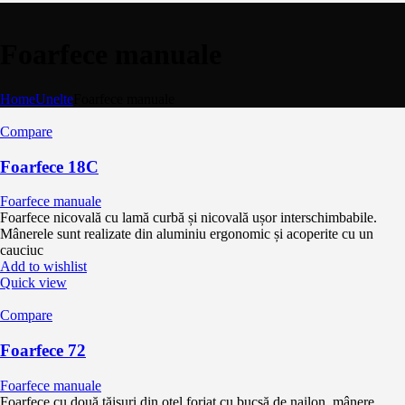
Foarfece manuale
Home
Unelte
Foarfece manuale
Compare
Foarfece 18C
Foarfece manuale
Foarfece nicovală cu lamă curbă și nicovală ușor interschimbabile.
Mânerele sunt realizate din aluminiu ergonomic și acoperite cu un
cauciuc
Add to wishlist
Quick view
Compare
Foarfece 72
Foarfece manuale
Foarfece cu două tăișuri din oțel forjat cu bucșă de nailon, mânere