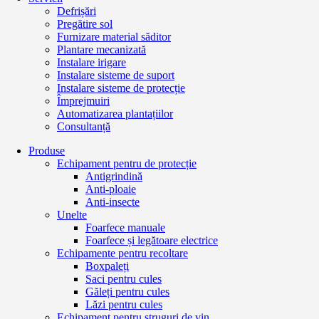
Defrișări
Pregătire sol
Furnizare material săditor
Plantare mecanizată
Instalare irigare
Instalare sisteme de suport
Instalare sisteme de protecție
Împrejmuiri
Automatizarea plantațiilor
Consultanță
Produse
Echipament pentru de protecție
Antigrindină
Anti-ploaie
Anti-insecte
Unelte
Foarfece manuale
Foarfece și legătoare electrice
Echipamente pentru recoltare
Boxpaleți
Saci pentru cules
Găleți pentru cules
Lăzi pentru cules
Echipament pentru struguri de vin