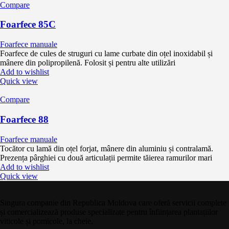
Compare
Foarfece 85C
Foarfece manuale
Foarfece de cules de struguri cu lame curbate din oțel inoxidabil și
mânere din polipropilenă. Folosit și pentru alte utilizări
Add to wishlist
Quick view
Compare
Foarfece 88
Foarfece manuale
Tocător cu lamă din oțel forjat, mânere din aluminiu și contralamă.
Prezența pârghiei cu două articulații permite tăierea ramurilor mari
Add to wishlist
Quick view
Singura companie din Republica Moldova care oferă servicii complete
și comercializează produse specializate pentru înființarea plantațiilor
viticole și pomicole, la cheie.