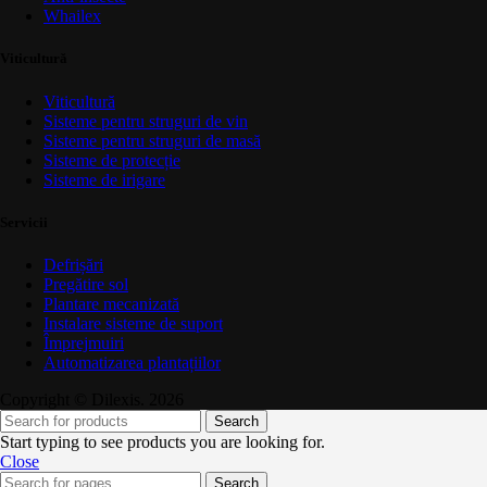
Whailex
Viticultură
Viticultură
Sisteme pentru struguri de vin
Sisteme pentru struguri de masă
Sisteme de protecție
Sisteme de irigare
Servicii
Defrișări
Pregătire sol
Plantare mecanizată
Instalare sisteme de suport
Împrejmuiri
Automatizarea plantațiilor
Copyright © Dilexis. 2026
Search
Start typing to see products you are looking for.
Close
Search