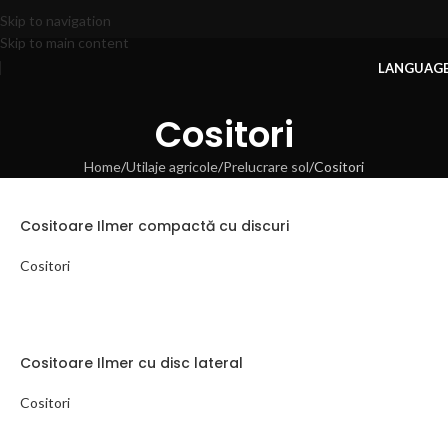
Skip to navigation
Skip to main content
LANGUAG
Cositori
Home
Utilaje agricole
Prelucrare sol
Cositori
Cositoare Ilmer compactă cu discuri
Cositori
Cositoare Ilmer cu disc lateral
Cositori