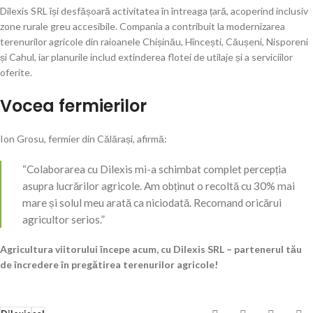
Dilexis SRL își desfășoară activitatea în întreaga țară, acoperind inclusiv
zone rurale greu accesibile. Compania a contribuit la modernizarea
terenurilor agricole din raioanele Chișinău, Hîncești, Căușeni, Nisporeni
și Cahul, iar planurile includ extinderea flotei de utilaje și a serviciilor
oferite.
Vocea fermierilor
Ion Grosu, fermier din Călărași, afirmă:
“Colaborarea cu Dilexis mi-a schimbat complet percepția
asupra lucrărilor agricole. Am obținut o recoltă cu 30% mai
mare și solul meu arată ca niciodată. Recomand oricărui
agricultor serios.”
Agricultura viitorului începe acum, cu Dilexis SRL – partenerul tău
de încredere în pregătirea terenurilor agricole!