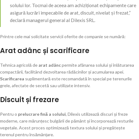
solului lor. Tocmai de aceea am achiziționat echipamente care
asigură lucrări impecabile de arat, discuit, nivelat și frezat,”
declară managerul general al Dilexis SRL.
Printre cele mai solicitate servicii oferite de companie se numără:
Arat adânc și scarificare
Tehnica agricolă de
arat adânc
permite afânarea solului și înlăturarea
compactării, facilitând dezvoltarea rădăcinilor și acumularea apei.
Scarificarea
suplimentară este recomandată în special pe terenurile
grele, afectate de secetă sau utilizate intensiv.
Discuit și frezare
Pentru o
prelucrare fină a solului
, Dilexis utilizează discuri și freze
moderne, care mărunțesc bulgării de pământ și încorporează resturile
vegetale. Acest proces optimizează textura solului și pregătește
terenul pentru însămânțare.