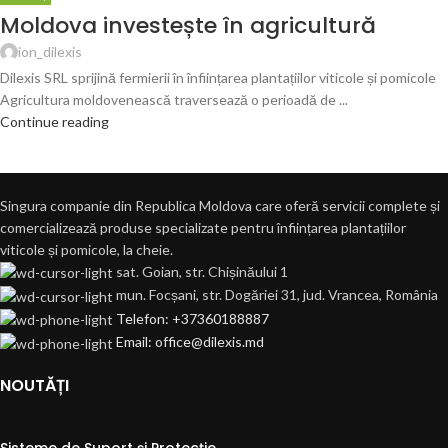
Moldova investește în agricultură
ion_dilexis
Dilexis SRL sprijină fermierii în înființarea plantațiilor viticole și pomicole
Agricultura moldovenească traversează o perioadă de ...
Continue reading
Singura companie din Republica Moldova care oferă servicii complete și
comercializează produse specializate pentru înființarea plantațiilor
viticole și pomicole, la cheie.
sat. Goian, str. Chișinăului 1
mun. Focșani, str. Dogăriei 31, jud. Vrancea, România
Telefon: +37360188887
Email: office@dilexis.md
NOUTĂȚI
Sisteme de Suport și Protecție