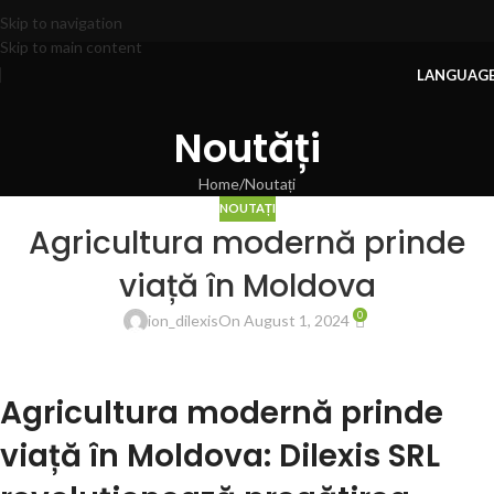
Skip to navigation
Skip to main content
LANGUAG
Noutăți
Home
Noutați
NOUTAȚI
Agricultura modernă prinde
viață în Moldova
0
ion_dilexis
On August 1, 2024
Agricultura modernă prinde
viață în Moldova: Dilexis SRL