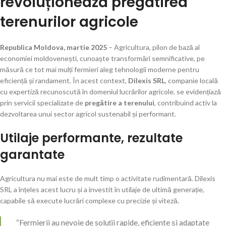
revoluționează pregătirea
terenurilor agricole
Republica Moldova, martie 2025
– Agricultura, pilon de bază al
economiei moldovenești, cunoaște transformări semnificative, pe
măsură ce tot mai mulți fermieri aleg tehnologii moderne pentru
eficiență și randament. În acest context,
Dilexis SRL
, companie locală
cu expertiză recunoscută în domeniul lucrărilor agricole, se evidențiază
prin servicii specializate de
pregătire a terenului
, contribuind activ la
dezvoltarea unui sector agricol sustenabil și performant.
Utilaje performante, rezultate
garantate
Agricultura nu mai este de mult timp o activitate rudimentară. Dilexis
SRL a înțeles acest lucru și a investit în utilaje de ultimă generație,
capabile să execute lucrări complexe cu precizie și viteză.
“Fermierii au nevoie de soluții rapide, eficiente și adaptate