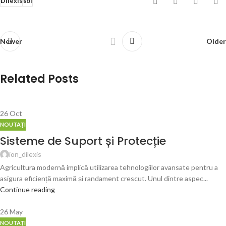
Dilexis
sol
Newer
Older
Related Posts
26
Oct
NOUTAȚI
Sisteme de Suport și Protecție
ion_dilexis
Agricultura modernă implică utilizarea tehnologiilor avansate pentru a
asigura eficiență maximă și randament crescut. Unul dintre aspec...
Continue reading
26
May
NOUTAȚI