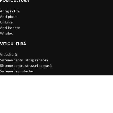
POMICULTURĂ
Antigrindină
Anti-ploaie
Umbrire
Anti-insecte
Whailex
VITICULTURĂ
Viticultură
Sisteme pentru struguri de vin
Sisteme pentru struguri de masă
Sisteme de protecție
Sisteme de irigare
SERVICII
Defrișări
Pregătire sol
Plantare mecanizată