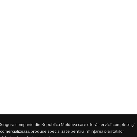
Singura companie din Republica Moldova care oferă servicii complete și
comercializează produse specializate pentru înființarea plantațiilor