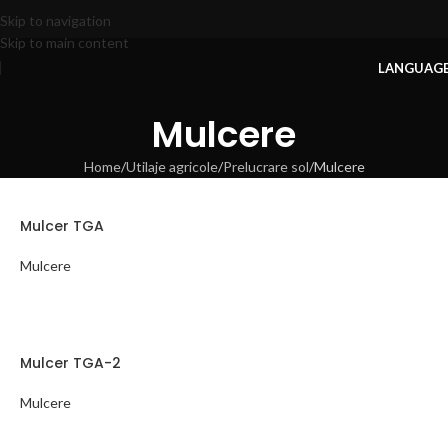
Skip to navigation
Skip to main content
LANGUAG
Mulcere
Home
Utilaje agricole
Prelucrare sol
Mulcere
Mulcer TGA
Mulcere
Mulcer TGA-2
Mulcere