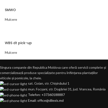
SMWO
Mulcere
WBS dt pick-up
Mulcere
Singura companie din Republica Moldova care oferă servicii complete și
comercializează produse specializate pentru înființarea plantațiilor
viticole și pomicole, la cheie.
sat. Goian, str. Chișinăului 1
mun. Focșani, str. Dogăriei 31, jud. Vrancea, România
Telefon: +37360188887
Email: office@dilexis.md