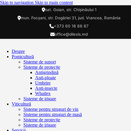
Skip to navigation
Skip to main content
sat. Goian, str. Chișinăului 1
mun. Focșani, str. Dogăriei 31, jud. Vrancea, România
+373 60 18 88 87
office@dilexis.md
Despre
Pomicultură
Sisteme de suport
Sisteme de protecție
Antigrindină
Anti-ploaie
Umbrire
Anti-insecte
Whailex
Sisteme de irigare
Viticultură
Sisteme pentru struguri de vin
Sisteme pentru struguri de masă
Sisteme de protecție
Sisteme de irigare
Servicii