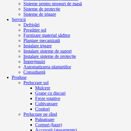
Sisteme pentru struguri de masă
Sisteme de protecție
Sisteme de irigare
Servicii
Defrișări
Pregătire sol
Furnizare material săditor
Plantare mecanizată
Instalare irigare
Instalare sisteme de suport
Instalare sisteme de protecție
Împrejmuiri
Automatizarea plantațiilor
Consultanță
Produse
Prelucrare sol
Mulcere
Grape cu discuri
Freze rotative
Cultivatoare
Cositori
Prelucrare pe rând
Palpatoare
Corpuri (baze)
Accesorii (atașamente)