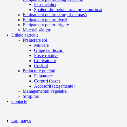
Pari metalici
Șpalieri din beton armat precomprimat
Echipament pentru struguri de masă
Echipament pentru livezi
Echipament pentru irigare
Material săditor
Utilaje agricole
Prelucrare sol
Mulcere
Grape cu discuri
Freze rotative
Cultivatoare
Cositori
Prelucrare pe rând
Palpatoare
Corpuri (baze)
Accesorii (atașamente)
Managementul vegetației
Stropitori
Contacte
Languages