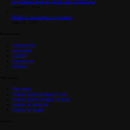
Agricultura modernă prinde viață în Moldova
August 1, 2024
Moldova investește în agricultură
May 26, 2023
Pomicultură
Antigrindină
Anti-ploaie
Umbrire
Anti-insecte
Whailex
Viticultură
Viticultură
Sisteme pentru struguri de vin
Sisteme pentru struguri de masă
Sisteme de protecție
Sisteme de irigare
Servicii