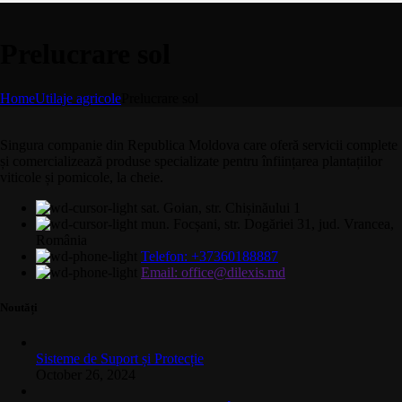
Prelucrare sol
Home
Utilaje agricole
Prelucrare sol
Singura companie din Republica Moldova care oferă servicii complete
și comercializează produse specializate pentru înființarea plantațiilor
viticole și pomicole, la cheie.
sat. Goian, str. Chișinăului 1
mun. Focșani, str. Dogăriei 31, jud. Vrancea,
România
Telefon: +37360188887
Email: office@dilexis.md
Noutăți
Sisteme de Suport și Protecție
October 26, 2024