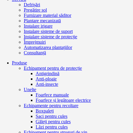
Defrișări
Pregătire sol
Furnizare material săditor
Plantare mecanizată
Instalare irigare
Instalare sisteme de suport
Instalare sisteme de protecție
Împrejmuiri
Automatizarea plantațiilor
Consultanță
Produse
Echipament pentru de protecție
Antigrindină
Anti-ploaie
Anti-insecte
Unelte
Foarfece manuale
Foarfece și legătoare electrice
Echipamente pentru recoltare
Boxpaleți
Saci pentru cules
Găleți pentru cules
Lăzi pentru cules
Echipament pentru struguri de vin