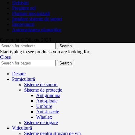
Defrișări
Pregătire sol
Plantare mecanizată
Instalare sisteme de suport
Împrejmuiri
Automatizarea plantațiilor
Copyright © Dilexis. 2026
Search
Start typing to see products you are looking for.
Close
Search
Despre
Pomicultură
Sisteme de suport
Sisteme de protecție
Antigrindină
Anti-ploaie
Umbrire
Anti-insecte
Whailex
Sisteme de irigare
Viticultură
Sisteme pentru struguri de vin