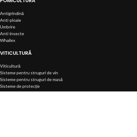
POMICULTURĂ
Antigrindină
Anti-ploaie
Umbrire
Anti-insecte
Whailex
VITICULTURĂ
Viticultură
Sisteme pentru struguri de vin
Sisteme pentru struguri de masă
Sisteme de protecție
Sisteme de irigare
SERVICII
Defrișări
Pregătire sol
Plantare mecanizată