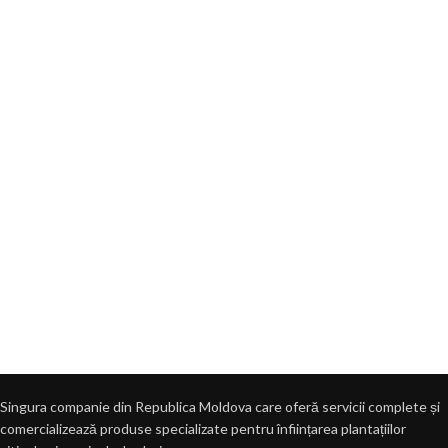
Singura companie din Republica Moldova care oferă servicii complete și
comercializează produse specializate pentru înființarea plantațiilor