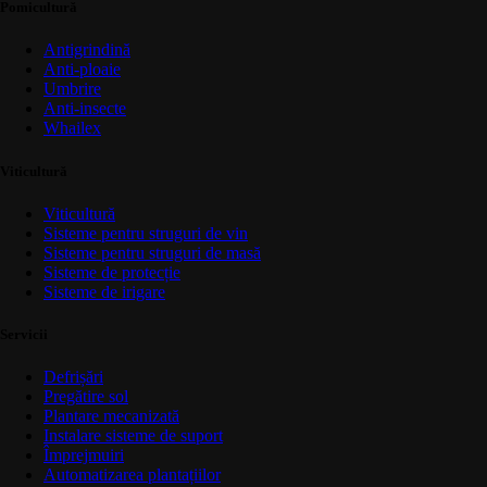
Pomicultură
Antigrindină
Anti-ploaie
Umbrire
Anti-insecte
Whailex
Viticultură
Viticultură
Sisteme pentru struguri de vin
Sisteme pentru struguri de masă
Sisteme de protecție
Sisteme de irigare
Servicii
Defrișări
Pregătire sol
Plantare mecanizată
Instalare sisteme de suport
Împrejmuiri
Automatizarea plantațiilor