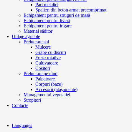
Pari metalici
Șpalieri din beton armat precomprimat
Echipament pentru struguri de masă
Echipament pentru livezi
Echipament pentru irigare
Material săditor
Utilaje agricole
Prelucrare sol
Mulcere
Grape cu discuri
Freze rotative
Cultivatoare
Cositori
Prelucrare pe rând
Palpatoare
Corpuri (baze)
Accesorii (atașamente)
Managementul vegetației
Stropitori
Contacte
Languages