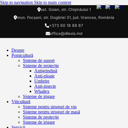
Skip to navigation
Skip to main content
sat. Goian, str. Chișinăului 1
mun. Focșani, str. Dogăriei 31, jud. Vrancea, România
+373 60 18 88 87
office@dilexis.md
Despre
Pomicultură
Sisteme de suport
Sisteme de protecție
Antigrindină
Anti-ploaie
Umbrire
Anti-insecte
Whailex
Sisteme de irigare
Viticultură
Sisteme pentru struguri de vin
Sisteme pentru struguri de masă
Sisteme de protecție
Sisteme de irigare
Servicii