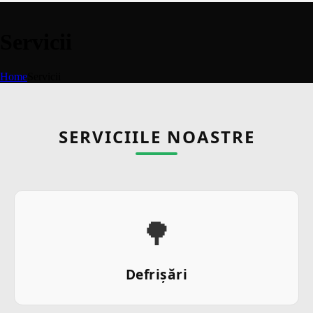
Servicii
Home
Servicii
SERVICIILE NOASTRE
🌳
Defrișări