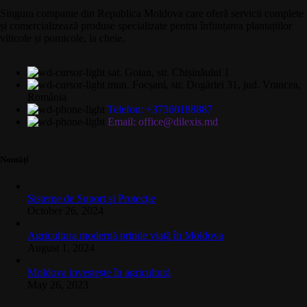
Singura companie din Republica Moldova care oferă servicii complete
și comercializează produse specializate pentru înființarea plantațiilor
viticole și pomicole, la cheie.
sat. Goian, str. Chișinăului 1
mun. Focșani, str. Dogăriei 31, jud. Vrancea,
România
Telefon: +37360188887
Email: office@dilexis.md
Noutăți
Sisteme de Suport și Protecție
October 26, 2024
Agricultura modernă prinde viață în Moldova
August 1, 2024
Moldova investește în agricultură
May 26, 2023