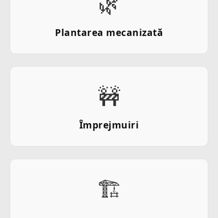
🌿
Plantarea mecanizată
🚧
Împrejmuiri
🏗️