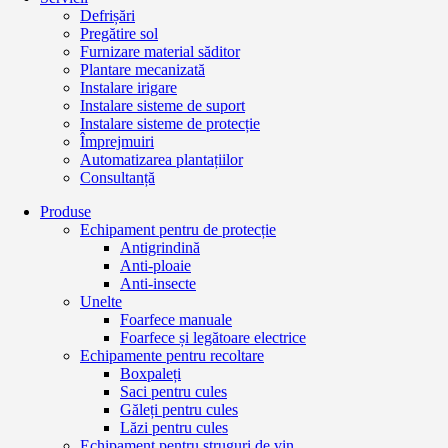
Defrișări
Pregătire sol
Furnizare material săditor
Plantare mecanizată
Instalare irigare
Instalare sisteme de suport
Instalare sisteme de protecție
Împrejmuiri
Automatizarea plantațiilor
Consultanță
Produse
Echipament pentru de protecție
Antigrindină
Anti-ploaie
Anti-insecte
Unelte
Foarfece manuale
Foarfece și legătoare electrice
Echipamente pentru recoltare
Boxpaleți
Saci pentru cules
Găleți pentru cules
Lăzi pentru cules
Echipament pentru struguri de vin