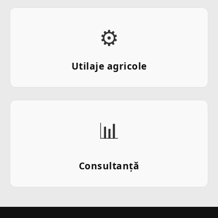
⚙️
Utilaje agricole
📊
Consultanță