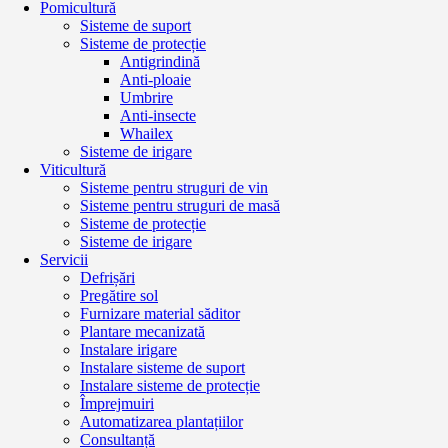
Pomicultură
Sisteme de suport
Sisteme de protecție
Antigrindină
Anti-ploaie
Umbrire
Anti-insecte
Whailex
Sisteme de irigare
Viticultură
Sisteme pentru struguri de vin
Sisteme pentru struguri de masă
Sisteme de protecție
Sisteme de irigare
Servicii
Defrișări
Pregătire sol
Furnizare material săditor
Plantare mecanizată
Instalare irigare
Instalare sisteme de suport
Instalare sisteme de protecție
Împrejmuiri
Automatizarea plantațiilor
Consultanță