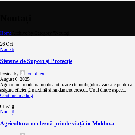
Noutați
Home
Archive by Category "Noutați"
26
Oct
Noutați
Sisteme de Suport și Protecție
Posted by
ion_dilexis
August 6, 2025
Agricultura modernă implică utilizarea tehnologiilor avansate pentru a
asigura eficiență maximă și randament crescut. Unul dintre aspec...
Continue reading
01
Aug
Noutați
Agricultura modernă prinde viață în Moldova