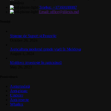
România
Telefon: +37360188887
Email: office@dilexis.md
Noutăți
Sisteme de Suport și Protecție
October 26, 2024
Agricultura modernă prinde viață în Moldova
August 1, 2024
Moldova investește în agricultură
May 26, 2023
Pomicultură
Antigrindină
Anti-ploaie
Umbrire
Anti-insecte
Whailex