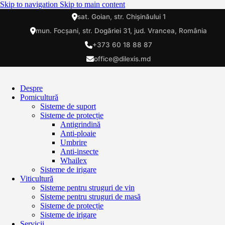
Skip to navigation
Skip to main content
sat. Goian, str. Chișinăului 1
mun. Focșani, str. Dogăriei 31, jud. Vrancea, România
+373 60 18 88 87
office@dilexis.md
Despre
Pomicultură
Sisteme de suport
Sisteme de protecție
Antigrindină
Anti-ploaie
Umbrire
Anti-insecte
Whailex
Sisteme de irigare
Viticultură
Sisteme pentru struguri de vin
Sisteme pentru struguri de masă
Sisteme de protecție
Sisteme de irigare
Servicii