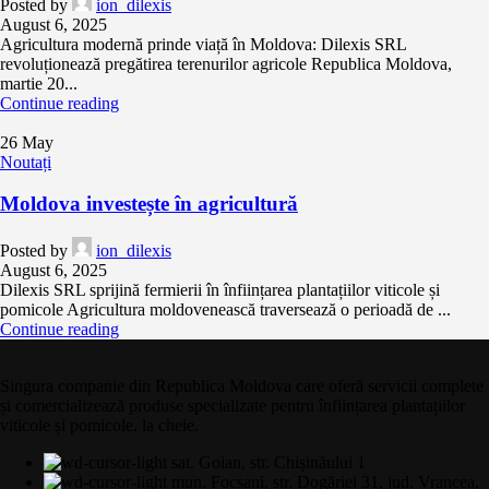
Posted by
ion_dilexis
August 6, 2025
Agricultura modernă prinde viață în Moldova: Dilexis SRL
revoluționează pregătirea terenurilor agricole Republica Moldova,
martie 20...
Continue reading
26
May
Noutați
Moldova investește în agricultură
Posted by
ion_dilexis
August 6, 2025
Dilexis SRL sprijină fermierii în înființarea plantațiilor viticole și
pomicole Agricultura moldovenească traversează o perioadă de ...
Continue reading
Singura companie din Republica Moldova care oferă servicii complete
și comercializează produse specializate pentru înființarea plantațiilor
viticole și pomicole, la cheie.
sat. Goian, str. Chișinăului 1
mun. Focșani, str. Dogăriei 31, jud. Vrancea,