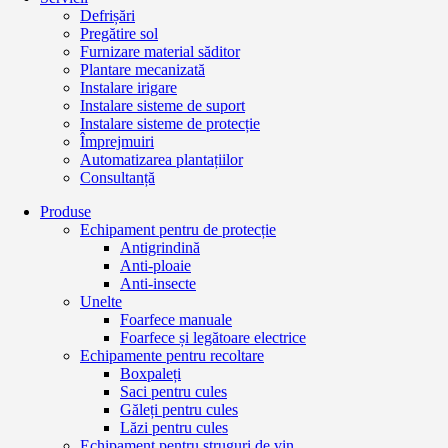
Defrișări
Pregătire sol
Furnizare material săditor
Plantare mecanizată
Instalare irigare
Instalare sisteme de suport
Instalare sisteme de protecție
Împrejmuiri
Automatizarea plantațiilor
Consultanță
Produse
Echipament pentru de protecție
Antigrindină
Anti-ploaie
Anti-insecte
Unelte
Foarfece manuale
Foarfece și legătoare electrice
Echipamente pentru recoltare
Boxpaleți
Saci pentru cules
Găleți pentru cules
Lăzi pentru cules
Echipament pentru struguri de vin