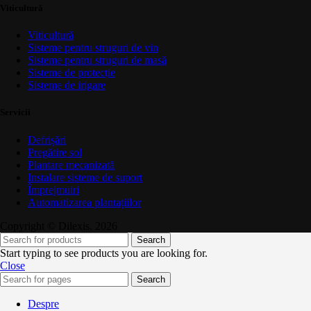
Viticultură
Viticultură
Sisteme pentru struguri de vin
Sisteme pentru struguri de masă
Sisteme de protecție
Sisteme de irigare
Servicii
Defrișări
Pregătire sol
Plantare mecanizată
Instalare sisteme de suport
Împrejmuiri
Automatizarea plantațiilor
Copyright © Dilexis. 2026
Search
Start typing to see products you are looking for.
Close
Search
Despre