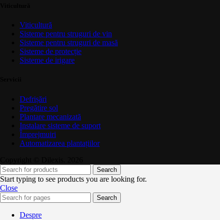
Viticultură
Viticultură
Sisteme pentru struguri de vin
Sisteme pentru struguri de masă
Sisteme de protecție
Sisteme de irigare
Servicii
Defrișări
Pregătire sol
Plantare mecanizată
Instalare sisteme de suport
Împrejmuiri
Automatizarea plantațiilor
Copyright © Dilexis. 2026
Search
Start typing to see products you are looking for.
Close
Search
Despre