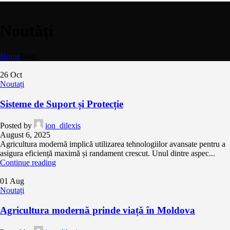
Noutăți
Home
Blog
26
Oct
Noutați
Sisteme de Suport și Protecție
Posted by
ion_dilexis
August 6, 2025
Agricultura modernă implică utilizarea tehnologiilor avansate pentru a
asigura eficiență maximă și randament crescut. Unul dintre aspec...
Continue reading
01
Aug
Noutați
Agricultura modernă prinde viață în Moldova