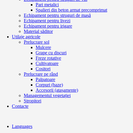
Pari metalici
Șpalieri din beton armat precomprimat
Echipament pentru struguri de masă
Echipament pentru livezi
Echipament pentru irigare
Material săditor
Utilaje agricole
Prelucrare sol
Mulcere
Grape cu discuri
Freze rotative
Cultivatoare
Cositori
Prelucrare pe rând
Palpatoare
Corpuri (baze)
Accesorii (atașamente)
Managementul vegetației
Stropitori
Contacte
Languages