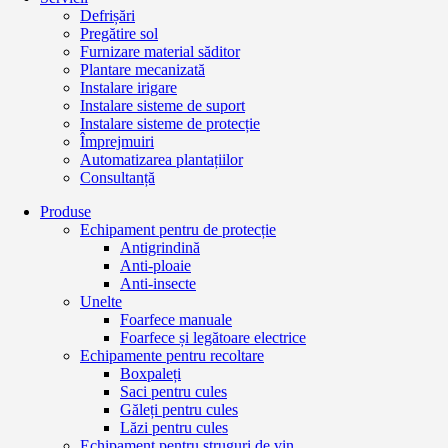
Defrișări
Pregătire sol
Furnizare material săditor
Plantare mecanizată
Instalare irigare
Instalare sisteme de suport
Instalare sisteme de protecție
Împrejmuiri
Automatizarea plantațiilor
Consultanță
Produse
Echipament pentru de protecție
Antigrindină
Anti-ploaie
Anti-insecte
Unelte
Foarfece manuale
Foarfece și legătoare electrice
Echipamente pentru recoltare
Boxpaleți
Saci pentru cules
Găleți pentru cules
Lăzi pentru cules
Echipament pentru struguri de vin