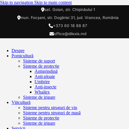
Skip to navigation
Skip to main content
sat. Goian, str. Chișinăului 1
mun. Focșani, str. Dogăriei 31, jud. Vrancea, România
+373 60 18 88 87
office@dilexis.md
Despre
Pomicultură
Sisteme de suport
Sisteme de protecție
Antigrindină
Anti-ploaie
Umbrire
Anti-insecte
Whailex
Sisteme de irigare
Viticultură
Sisteme pentru struguri de vin
Sisteme pentru struguri de masă
Sisteme de protecție
Sisteme de irigare
Servicii