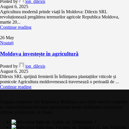
Posted by
ion_dilexis
August 6, 2025
Agricultura modernă prinde viață în Moldova: Dilexis SRL
revoluționează pregătirea terenurilor agricole Republica Moldova,
martie 20...
Continue reading
26
May
Noutați
Moldova investește în agricultură
Posted by
ion_dilexis
August 6, 2025
Dilexis SRL sprijină fermierii în înființarea plantațiilor viticole și
pomicole Agricultura moldovenească traversează o perioadă de ...
Continue reading
Singura companie din Republica Moldova care oferă servicii complete
și comercializează produse specializate pentru înființarea plantațiilor
viticole și pomicole, la cheie.
sat. Goian, str. Chișinăului 1
mun. Focșani, str. Dogăriei 31, jud. Vrancea,