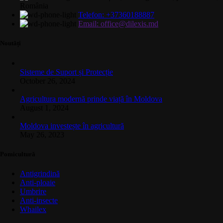
România
Telefon: +37360188887
Email: office@dilexis.md
Noutăți
Sisteme de Suport și Protecție
October 26, 2024
Agricultura modernă prinde viață în Moldova
August 1, 2024
Moldova investește în agricultură
May 26, 2023
Pomicultură
Antigrindină
Anti-ploaie
Umbrire
Anti-insecte
Whailex