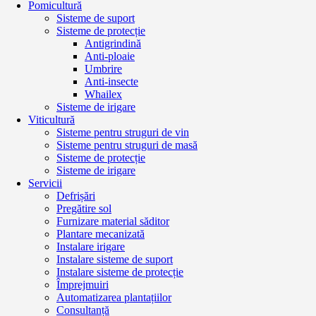
Pomicultură
Sisteme de suport
Sisteme de protecție
Antigrindină
Anti-ploaie
Umbrire
Anti-insecte
Whailex
Sisteme de irigare
Viticultură
Sisteme pentru struguri de vin
Sisteme pentru struguri de masă
Sisteme de protecție
Sisteme de irigare
Servicii
Defrișări
Pregătire sol
Furnizare material săditor
Plantare mecanizată
Instalare irigare
Instalare sisteme de suport
Instalare sisteme de protecție
Împrejmuiri
Automatizarea plantațiilor
Consultanță