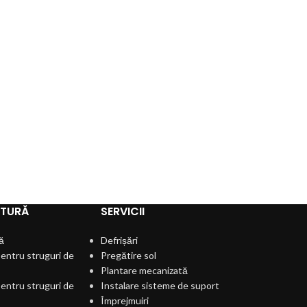
LTURĂ
SERVICII
ă
Defrișări
entru struguri de
Pregătire sol
Plantare mecanizată
entru struguri de
Instalare sisteme de suport
Împrejmuiri