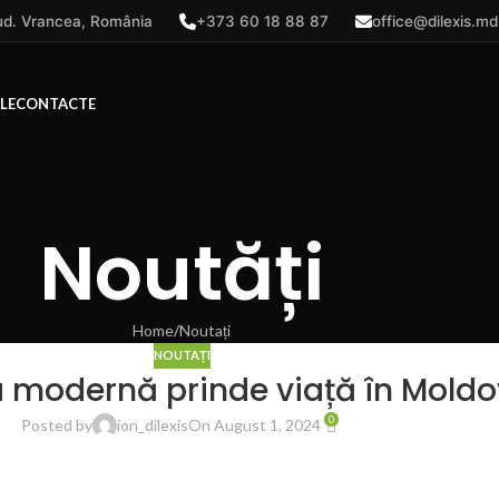
 jud. Vrancea, România
+373 60 18 88 87
office@dilexis.md
LE
CONTACTE
Noutăți
Home
Noutați
NOUTAȚI
a modernă prinde viață în Mold
0
Posted by
ion_dilexis
On August 1, 2024