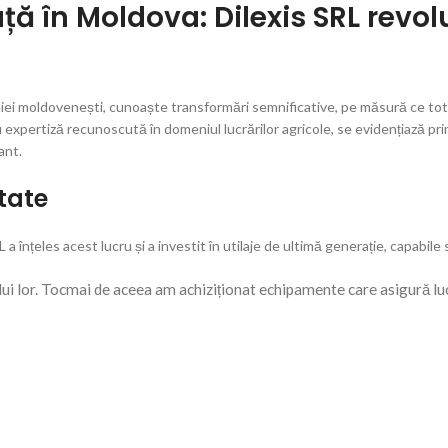
ță în Moldova: Dilexis SRL revo
miei moldovenești, cunoaște transformări semnificative, pe măsură ce tot
 expertiză recunoscută în domeniul lucrărilor agricole, se evidențiază prin
ant.
tate
a înțeles acest lucru și a investit în utilaje de ultimă generație, capabile
ului lor. Tocmai de aceea am achiziționat echipamente care asigură lucră