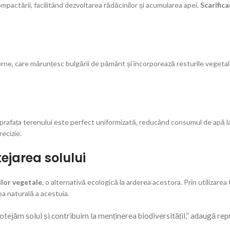
mpactării, facilitând dezvoltarea rădăcinilor și acumularea apei.
Scarific
oderne, care mărunțesc bulgării de pământ și încorporează resturile vegeta
prafața terenului este perfect uniformizată, reducând consumul de apă la 
recizie.
ejarea solului
ilor vegetale
, o alternativă ecologică la arderea acestora. Prin utilizare
ea naturală a acestuia.
Protejăm solul și contribuim la menținerea biodiversității,” adaugă r