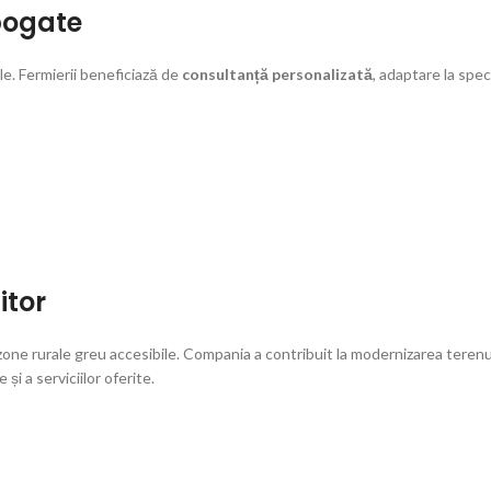
 bogate
le. Fermierii beneficiază de
consultanță personalizată
, adaptare la spec
itor
 zone rurale greu accesibile. Compania a contribuit la modernizarea terenur
și a serviciilor oferite.