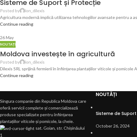
Sisteme de Suport și Protecție
Posted by
ion_dilexis
Agricultura modernă implică utilizarea tehnologiilor avansate pentru a a
Continue reading
26
May
NOUTAȚI
Moldova investește în agricultură
Posted by
ion_dilexis
Dilexis SRL sprijină fermierii în înființarea plantațiilor viticole și pomic
Continue reading
NOUTĂȚI
Singura companie din Republica Moldova care
oferă servicii complete și comercializează
Sisteme de Suport 
produse specializate pentru înființarea
plantațiilor viticole și pomicole, la cheie.
October 26, 2024
sat. Goian, str. Chișinăului
1