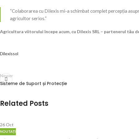
“Colaborarea cu Dilexis mi-a schimbat complet percepția asupra
agricultor serios.”
Agricultura viitorului începe acum, cu Dilexis SRL – partenerul tău d
Dilexis
sol
Newer
Sisteme de Suport și Protecție
Related Posts
26
Oct
NOUTAȚI