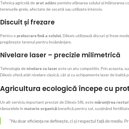
Tehnica agricolă de
arat adânc
permite afânarea solului și înlăturarea co
terenurile grele, afectate de secetă sau utilizate intensiv.
Discuit și frezare
Pentru o
prelucrare fină a solului
, Dilexis utilizează discuri și freze m
pregătește terenul pentru însămânțare.
Nivelare laser – precizie milimetrică
Tehnologia de
nivelare cu laser
este un atu competitiv. Prin aceasta, su
Dilexis oferă atât nivelare clasică, cât și cu echipamente laser de înaltă p
Agricultura ecologică începe cu prot
Un alt serviciu important prestat de Dilexis SRL este
mărunțirea restur
rămurelele în
materie organică
benefică pentru sol, susținând fertilitat
“Nu doar eficiența ne definește, ci și respectul față de mediu. 