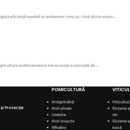
sigura eficiență maximă și randament crescut. Unul dintre aspec...
ole Agricultura moldovenească traversează o perioadă de ...
POMICULTURĂ
VITICU
Antigrindină
Viticultur
și Protecție
Anti-ploaie
Sisteme p
Umbrire
vin
Anti-insecte
Sisteme p
Whailex
masă