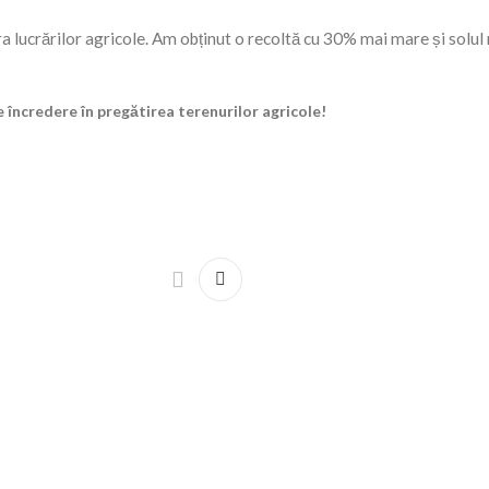
 lucrărilor agricole. Am obținut o recoltă cu 30% mai mare și solul
e încredere în pregătirea terenurilor agricole!