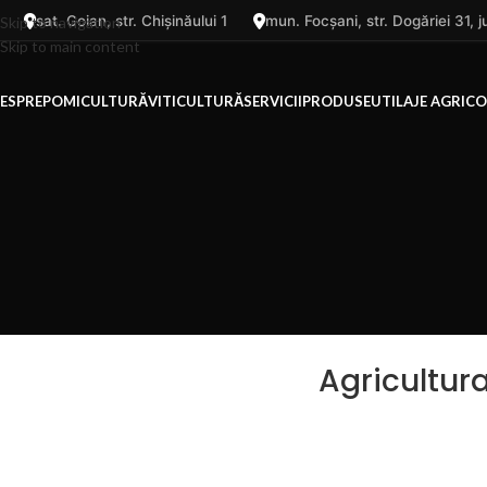
sat. Goian, str. Chișinăului 1
mun. Focșani, str. Dogăriei 31,
Skip to navigation
Skip to main content
ESPRE
POMICULTURĂ
VITICULTURĂ
SERVICII
PRODUSE
UTILAJE AGRICO
Agricultur