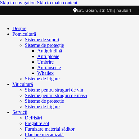
Skip to navigation
Skip to main content
sat. Goian, str. Chișinăului 1
Despre
Pomicultură
Sisteme de suport
Sisteme de protecție
Antigrindină
Anti-ploaie
Umbrire
Anti-insecte
Whailex
Sisteme de irigare
Viticultură
Sisteme pentru struguri de vin
Sisteme pentru struguri de masă
Sisteme de protecție
Sisteme de irigare
Servicii
Defrișări
Pregătire sol
Furnizare material săditor
Plantare mecanizată