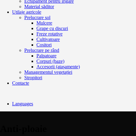
Echipament pentru irigare
Material săditor
Utilaje agricole
Prelucrare sol
Mulcere
Grape cu discuri
Freze rotative
Cultivatoare
Cositori
Prelucrare pe rând
Palpatoare
Corpuri (baze)
Accesorii (atașamente)
Managementul vegetației
Stropitori
Contacte
Languages
Anti-ploaie