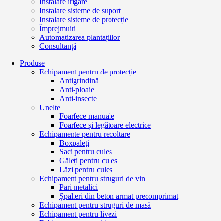
Instalare irigare
Instalare sisteme de suport
Instalare sisteme de protecție
Împrejmuiri
Automatizarea plantațiilor
Consultanță
Produse
Echipament pentru de protecție
Antigrindină
Anti-ploaie
Anti-insecte
Unelte
Foarfece manuale
Foarfece și legătoare electrice
Echipamente pentru recoltare
Boxpaleți
Saci pentru cules
Găleți pentru cules
Lăzi pentru cules
Echipament pentru struguri de vin
Pari metalici
Șpalieri din beton armat precomprimat
Echipament pentru struguri de masă
Echipament pentru livezi