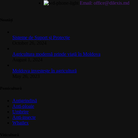
Email: office@dilexis.md
Noutăți
Sisteme de Suport și Protecție
October 26, 2024
Agricultura modernă prinde viață în Moldova
August 1, 2024
Moldova investește în agricultură
May 26, 2023
Pomicultură
Antigrindină
Anti-ploaie
Umbrire
Anti-insecte
Whailex
Viticultură