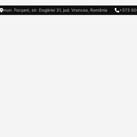
mun. Focșani, str. Dogăriei 31, jud. Vrancea, România
+373 60