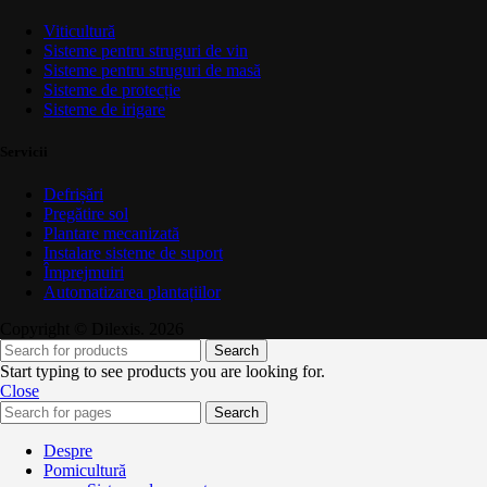
Viticultură
Sisteme pentru struguri de vin
Sisteme pentru struguri de masă
Sisteme de protecție
Sisteme de irigare
Servicii
Defrișări
Pregătire sol
Plantare mecanizată
Instalare sisteme de suport
Împrejmuiri
Automatizarea plantațiilor
Copyright © Dilexis. 2026
Search
Start typing to see products you are looking for.
Close
Search
Despre
Pomicultură