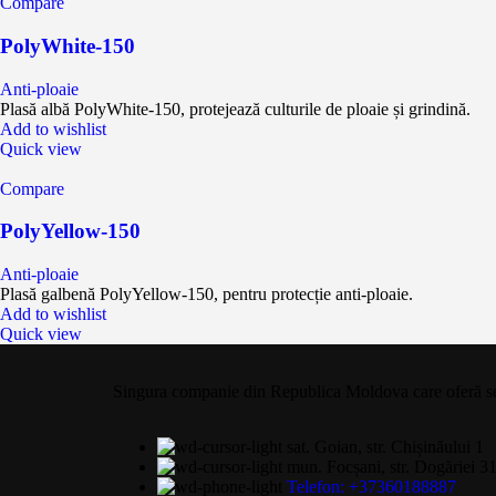
Compare
PolyWhite-150
Anti-ploaie
Plasă albă PolyWhite-150, protejează culturile de ploaie și grindină.
Add to wishlist
Quick view
Compare
PolyYellow-150
Anti-ploaie
Plasă galbenă PolyYellow-150, pentru protecție anti-ploaie.
Add to wishlist
Quick view
Singura companie din Republica Moldova care oferă servi
sat. Goian, str. Chișinăului 1
mun. Focșani, str. Dogăriei 3
Telefon: +37360188887