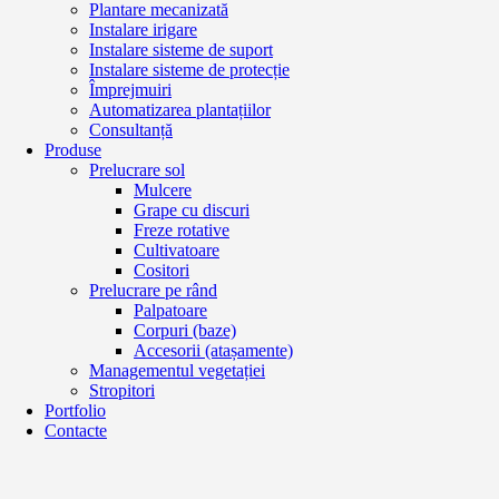
Plantare mecanizată
Instalare irigare
Instalare sisteme de suport
Instalare sisteme de protecție
Împrejmuiri
Automatizarea plantațiilor
Consultanță
Produse
Prelucrare sol
Mulcere
Grape cu discuri
Freze rotative
Cultivatoare
Cositori
Prelucrare pe rând
Palpatoare
Corpuri (baze)
Accesorii (atașamente)
Managementul vegetației
Stropitori
Portfolio
Contacte