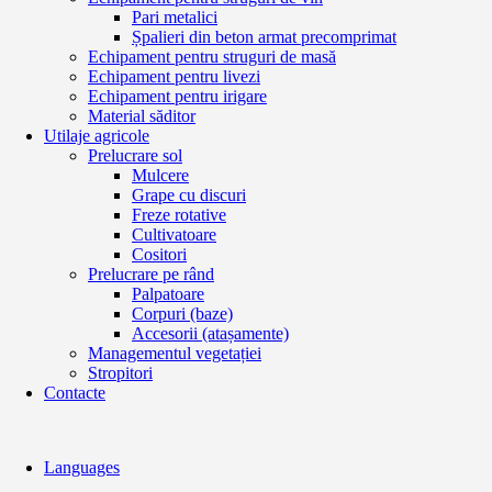
Pari metalici
Șpalieri din beton armat precomprimat
Echipament pentru struguri de masă
Echipament pentru livezi
Echipament pentru irigare
Material săditor
Utilaje agricole
Prelucrare sol
Mulcere
Grape cu discuri
Freze rotative
Cultivatoare
Cositori
Prelucrare pe rând
Palpatoare
Corpuri (baze)
Accesorii (atașamente)
Managementul vegetației
Stropitori
Contacte
Languages