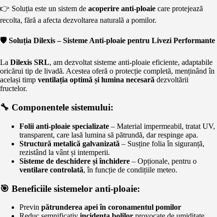
👉 Soluția este un sistem de
acoperire anti-ploaie
care protejează
recolta, fără a afecta dezvoltarea naturală a pomilor.
🛡️ Soluția Dilexis – Sisteme Anti-ploaie pentru Livezi Performante
La
Dilexis SRL
, am dezvoltat sisteme anti-ploaie eficiente, adaptabile
oricărui tip de livadă. Acestea oferă o protecție completă, menținând în
același timp
ventilația optimă și lumina necesară
dezvoltării
fructelor.
🔧 Componentele sistemului:
Folii anti-ploaie specializate
– Material impermeabil, tratat UV,
transparent, care lasă lumina să pătrundă, dar respinge apa.
Structură metalică galvanizată
– Susține folia în siguranță,
rezistând la vânt și intemperii.
Sisteme de deschidere și închidere
– Opționale, pentru o
ventilare controlată
, în funcție de condițiile meteo.
🎯 Beneficiile sistemelor anti-ploaie:
Previn
pătrunderea apei în coronamentul pomilor
Reduc semnificativ
incidența bolilor
provocate de umiditate