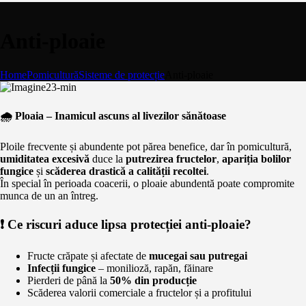
Anti-ploaie
Home
Pomicultură
Sisteme de protecție
Anti-ploaie
🌧️ Ploaia – Inamicul ascuns al livezilor sănătoase
Ploile frecvente și abundente pot părea benefice, dar în pomicultură,
umiditatea excesivă
duce la
putrezirea fructelor
,
apariția bolilor
fungice
și
scăderea drastică a calității recoltei
.
În special în perioada coacerii, o ploaie abundentă poate compromite
munca de un an întreg.
❗ Ce riscuri aduce lipsa protecției anti-ploaie?
Fructe crăpate și afectate de
mucegai sau putregai
Infecții fungice
– monilioză, rapăn, făinare
Pierderi de până la
50% din producție
Scăderea valorii comerciale a fructelor și a profitului