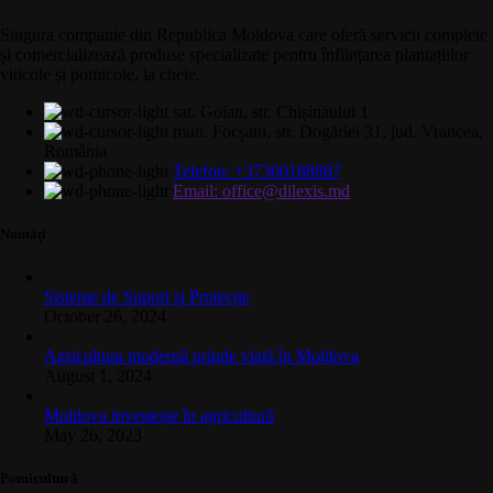
Singura companie din Republica Moldova care oferă servicii complete
și comercializează produse specializate pentru înființarea plantațiilor
viticole și pomicole, la cheie.
sat. Goian, str. Chișinăului 1
mun. Focșani, str. Dogăriei 31, jud. Vrancea,
România
Telefon: +37360188887
Email: office@dilexis.md
Noutăți
Sisteme de Suport și Protecție
October 26, 2024
Agricultura modernă prinde viață în Moldova
August 1, 2024
Moldova investește în agricultură
May 26, 2023
Pomicultură