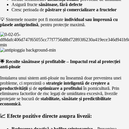
Asigură fructe
sănătoase, fără defecte
Cresc perioada de
păstrare și comercializare a fructelor
💡 Sistemele noastre pot fi montate
individual sau împreună cu
plasele antigrindină
, pentru protecție maximă.
🌟 Recolte sănătoase și profitabile – Impactul real al protecției
anti-ploaie
Instalarea unui sistem anti-ploaie nu înseamnă doar prevenirea unei
probleme, ci reprezintă o
strategie inteligentă de creștere a
productivității
și de
optimizare a profitului
în pomicultură. Prin
eliminarea factorilor de risc legați de umiditatea excesivă, livezile
protejate se bucură de
stabilitate, sănătate și predictibilitate
economică
.
📈 Efecte pozitive directe asupra livezii:
Reducerea drastică a bolilor criptogamice
– Prevenirea