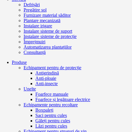
Defrișări
Pregătire sol
Furnizare material săditor
Plantare mecanizată
Instalare irigare
Instalare sisteme de suport
Instalare sisteme de protecție
Împrejmuiri
Automatizarea plantațiilor
Consultanță
Produse
Echipament pentru de protecție
Antigrindină
Anti-ploaie
Anti-insecte
Unelte
Foarfece manuale
Foarfece și legătoare electrice
Echipamente pentru recoltare
Boxpaleți
Saci pentru cules
Găleți pentru cules
Lăzi pentru cules
Echipament pentru struguri de vin