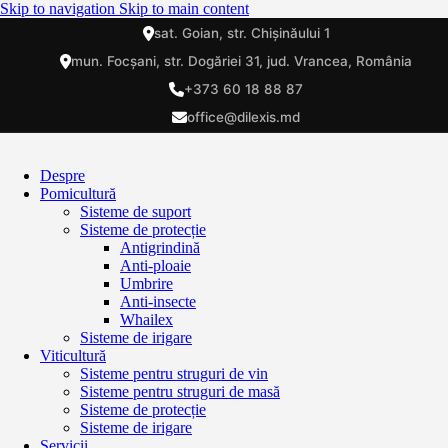
Skip to navigation
Skip to main content
sat. Goian, str. Chișinăului 1
mun. Focșani, str. Dogăriei 31, jud. Vrancea, România
+373 60 18 88 87
office@dilexis.md
Despre
Pomicultură
Sisteme de suport
Sisteme de protecție
Antigrindină
Anti-ploaie
Umbrire
Anti-insecte
Whailex
Sisteme de irigare
Viticultură
Sisteme pentru struguri de vin
Sisteme pentru struguri de masă
Sisteme de protecție
Sisteme de irigare
Servicii