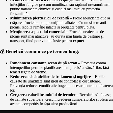
infecțiilor fungice precum monilioza sau rapănul înseamnă mai
puține tratamente chimice și costuri mai mici cu protecția
fitosanitară.
Minimizarea pierderilor de recoltă
– Ploile abundente duc la
crăparea fructelor, compromițând calitatea. Cu un sistem anti-
ploaie, recolta rămâne intactă și pregătită pentru piață.
Menținerea aspectului comercial
– Fructele neafectate de
ploaie sunt mai atractive, au durată mai lungă de păstrare și
transport, fiind potrivite inclusiv pentru
export
.
💰 Beneficii economice pe termen lung:
Randament constant, sezon după sezon
– Protecția contra
intemperiilor permite planificarea mai precisă a vânzărilor, fără
temeri legate de vreme.
Reducerea cheltuielilor de tratament și îngrijire
– Bolile
cauzate de umiditate sunt greu de controlat și costisitoare.
Prevenția reduce semnificativ bugetul necesar pentru combaterea
lor.
Creșterea valorii brandului de fermier
– Recoltele sănătoase,
de calitate superioară, cresc încrederea cumpărătorilor și oferă un
avantaj competitiv în fața altor producători.