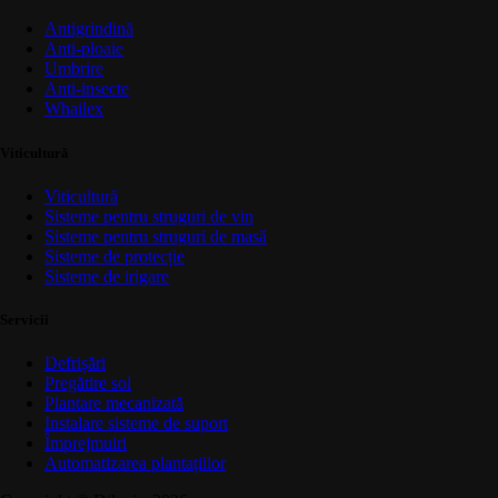
Antigrindină
Anti-ploaie
Umbrire
Anti-insecte
Whailex
Viticultură
Viticultură
Sisteme pentru struguri de vin
Sisteme pentru struguri de masă
Sisteme de protecție
Sisteme de irigare
Servicii
Defrișări
Pregătire sol
Plantare mecanizată
Instalare sisteme de suport
Împrejmuiri
Automatizarea plantațiilor