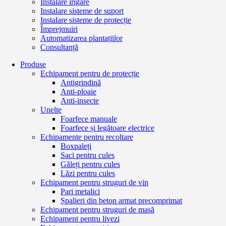
Instalare irigare
Instalare sisteme de suport
Instalare sisteme de protecție
Împrejmuiri
Automatizarea plantațiilor
Consultanță
Produse
Echipament pentru de protecție
Antigrindină
Anti-ploaie
Anti-insecte
Unelte
Foarfece manuale
Foarfece și legătoare electrice
Echipamente pentru recoltare
Boxpaleți
Saci pentru cules
Găleți pentru cules
Lăzi pentru cules
Echipament pentru struguri de vin
Pari metalici
Șpalieri din beton armat precomprimat
Echipament pentru struguri de masă
Echipament pentru livezi