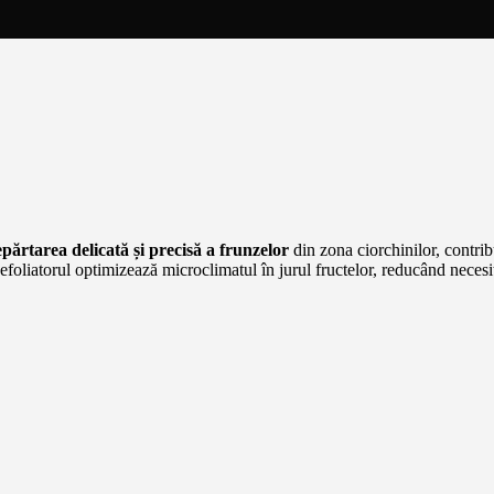
părtarea delicată și precisă a frunzelor
din zona ciorchinilor, contri
 defoliatorul optimizează microclimatul în jurul fructelor, reducând neces