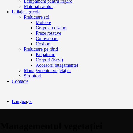
Echipament pentru irigare
Material săditor
Utilaje agricole
Prelucrare sol
Mulcere
Grape cu discuri
Freze rotative
Cultivatoare
Cositori
Prelucrare pe rând
Palpatoare
Corpuri (baze)
Accesorii (atașamente)
Managementul vegetației
Stropitori
Contacte
Languages
Managementul vegetației