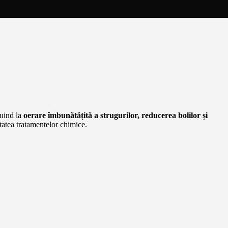
buind la
oerare îmbunătățită a strugurilor, reducerea bolilor și
itatea tratamentelor chimice.