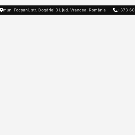
mun. Focșani, str. Dogăriei 31, jud. Vrancea, România
+373 60