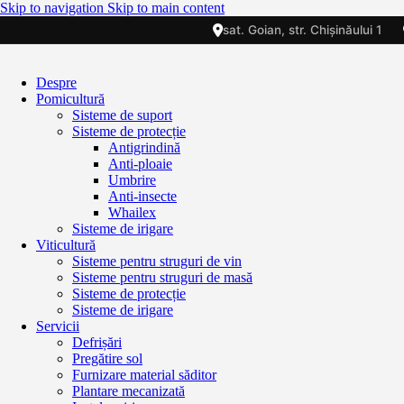
Skip to navigation
Skip to main content
sat. Goian, str. Chișinăului 1
Despre
Pomicultură
Sisteme de suport
Sisteme de protecție
Antigrindină
Anti-ploaie
Umbrire
Anti-insecte
Whailex
Sisteme de irigare
Viticultură
Sisteme pentru struguri de vin
Sisteme pentru struguri de masă
Sisteme de protecție
Sisteme de irigare
Servicii
Defrișări
Pregătire sol
Furnizare material săditor
Plantare mecanizată