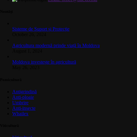
Noutăți
Sisteme de Suport și Protecție
October 26, 2024
Agricultura modernă prinde viață în Moldova
August 1, 2024
Moldova investește în agricultură
May 26, 2023
Pomicultură
Antigrindină
Anti-ploaie
Umbrire
Anti-insecte
Whailex
Viticultură