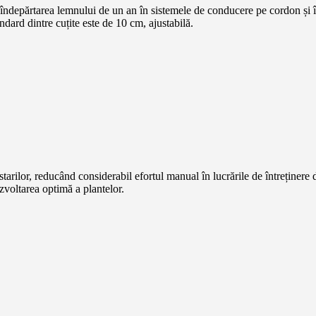
depărtarea lemnului de un an în sistemele de conducere pe cordon și în t
andard dintre cuțite este de 10 cm, ajustabilă.
rilor, reducând considerabil efortul manual în lucrările de întreținere di
zvoltarea optimă a plantelor.