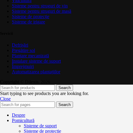
Viticultură
Sisteme pentru struguri de vin
Sisteme pentru struguri de masă
Sisteme de protecție
Sisteme de irigare
Servicii
Defrișări
Pregătire sol
Plantare mecanizată
Instalare sisteme de suport
Împrejmuiri
Automatizarea plantațiilor
Copyright © Dilexis. 2026
Search
Start typing to see products you are looking for.
Close
Search
Despre
Pomicultură
Sisteme de suport
Sisteme de protecție