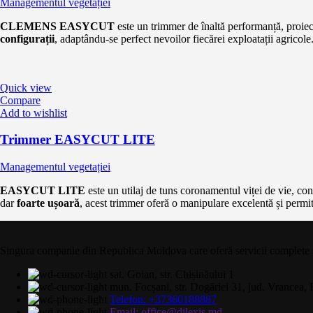
Managementul vegetației
CLEMENS EASYCUT
este un trimmer de înaltă performanță, proie
configurații
, adaptându-se perfect nevoilor fiecărei exploatații agricole
Quick view
Compare
Add to wishlist
Trimmer EASYCUT LITE
Managementul vegetației
EASYCUT LITE
este un utilaj de tuns coronamentul viței de vie, con
dar
foarte ușoară
, acest trimmer oferă o manipulare excelentă și permite 
Singura companie din Republica Moldova care oferă servicii complete și c
sat. Goian, str. Chișinăului 1
mun. Focșani, str. Dogăriei 31, jud. Vrancea
Telefon: +37360188887
Email: office@dilexis.md