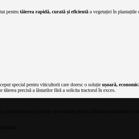
ctat pentru
tăierea rapidă, curată și eficientă
a vegetației în plantațiile 
.
ceput special pentru viticultorii care doresc o soluție
ușoară, economică
tăierea precisă a lăstarilor fără a solicita tractorul în exces.
omercializează produse specializate pentru înființarea plantațiilor viti
, România