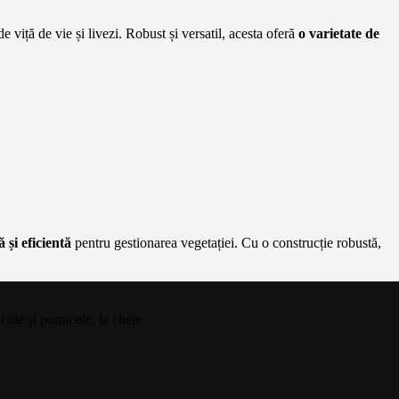
de viță de vie și livezi. Robust și versatil, acesta oferă
o varietate de
 și eficientă
pentru gestionarea vegetației. Cu o construcție robustă,
cole și pomicole, la cheie.