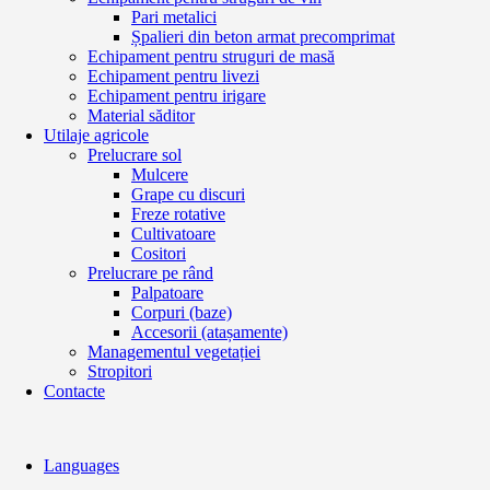
Pari metalici
Șpalieri din beton armat precomprimat
Echipament pentru struguri de masă
Echipament pentru livezi
Echipament pentru irigare
Material săditor
Utilaje agricole
Prelucrare sol
Mulcere
Grape cu discuri
Freze rotative
Cultivatoare
Cositori
Prelucrare pe rând
Palpatoare
Corpuri (baze)
Accesorii (atașamente)
Managementul vegetației
Stropitori
Contacte
Languages