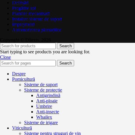
Defrișări
Pregătire sol
Plantare mecanizată
Instalare sisteme de suport
Împrejmuiri
Automatizarea plantațiilor
Copyright © Dilexis. 2026
Search
Start typing to see products you are looking for.
Close
Search
Despre
Pomicultură
Sisteme de suport
Sisteme de protecție
Antigrindină
Anti-ploaie
Umbrire
Anti-insecte
Whailex
Sisteme de irigare
Viticultură
Sisteme pentru struguri de vin