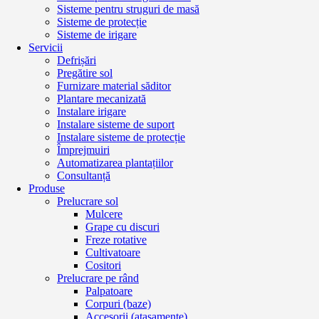
Sisteme pentru struguri de masă
Sisteme de protecție
Sisteme de irigare
Servicii
Defrișări
Pregătire sol
Furnizare material săditor
Plantare mecanizată
Instalare irigare
Instalare sisteme de suport
Instalare sisteme de protecție
Împrejmuiri
Automatizarea plantațiilor
Consultanță
Produse
Prelucrare sol
Mulcere
Grape cu discuri
Freze rotative
Cultivatoare
Cositori
Prelucrare pe rând
Palpatoare
Corpuri (baze)
Accesorii (atașamente)