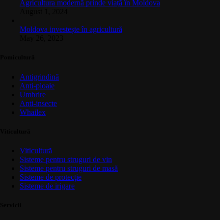
Agricultura modernă prinde viață în Moldova
August 1, 2024
Moldova investește în agricultură
May 26, 2023
Pomicultură
Antigrindină
Anti-ploaie
Umbrire
Anti-insecte
Whailex
Viticultură
Viticultură
Sisteme pentru struguri de vin
Sisteme pentru struguri de masă
Sisteme de protecție
Sisteme de irigare
Servicii