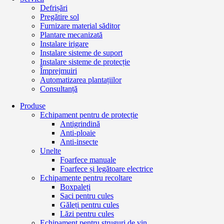
Defrișări
Pregătire sol
Furnizare material săditor
Plantare mecanizată
Instalare irigare
Instalare sisteme de suport
Instalare sisteme de protecție
Împrejmuiri
Automatizarea plantațiilor
Consultanță
Produse
Echipament pentru de protecție
Antigrindină
Anti-ploaie
Anti-insecte
Unelte
Foarfece manuale
Foarfece și legătoare electrice
Echipamente pentru recoltare
Boxpaleți
Saci pentru cules
Găleți pentru cules
Lăzi pentru cules
Echipament pentru struguri de vin