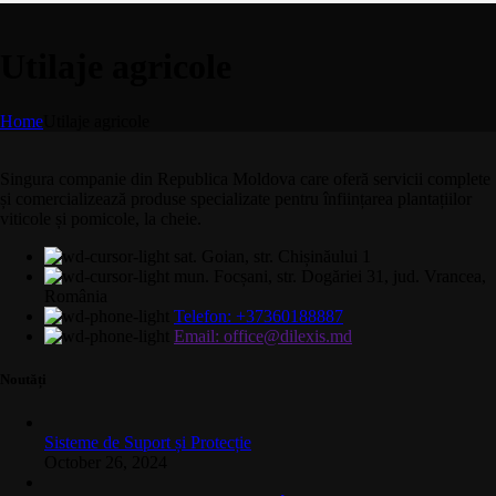
Utilaje agricole
Home
Utilaje agricole
Singura companie din Republica Moldova care oferă servicii complete
și comercializează produse specializate pentru înființarea plantațiilor
viticole și pomicole, la cheie.
sat. Goian, str. Chișinăului 1
mun. Focșani, str. Dogăriei 31, jud. Vrancea,
România
Telefon: +37360188887
Email: office@dilexis.md
Noutăți
Sisteme de Suport și Protecție
October 26, 2024