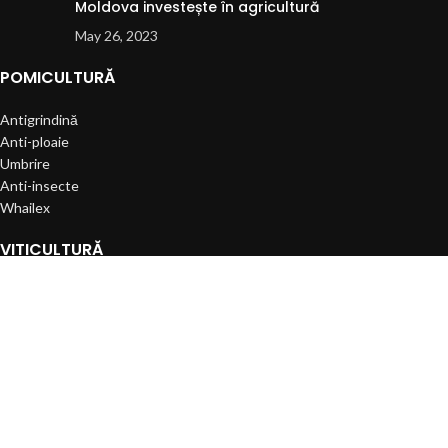
Moldova investește în agricultură
May 26, 2023
POMICULTURĂ
Antigrindină
Anti-ploaie
Umbrire
Anti-insecte
Whailex
VITICULTURĂ
Viticultură
Sisteme pentru struguri de vin
Sisteme pentru struguri de masă
Sisteme de protecție
Sisteme de irigare
SERVICII