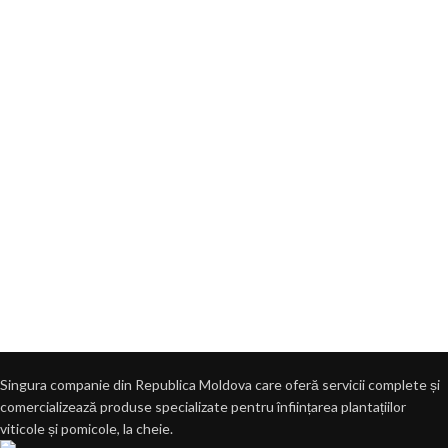
Singura companie din Republica Moldova care oferă servicii complete și
comercializează produse specializate pentru înființarea plantațiilor
viticole și pomicole, la cheie.