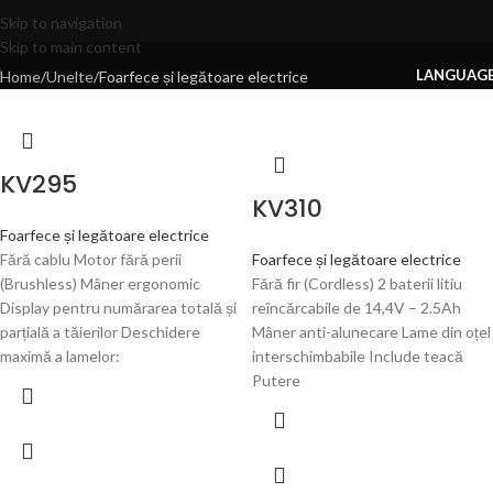
Foarfece și legătoare electrice
Skip to navigation
Skip to main content
LANGUAG
Home
Unelte
Foarfece și legătoare electrice
KV295
KV310
Foarfece și legătoare electrice
Fără cablu Motor fără perii
Foarfece și legătoare electrice
(Brushless) Mâner ergonomic
Fără fir (Cordless) 2 baterii litiu
Display pentru numărarea totală și
reîncărcabile de 14,4V – 2.5Ah
parțială a tăierilor Deschidere
Mâner anti-alunecare Lame din oțel
maximă a lamelor:
interschimbabile Include teacă
Putere