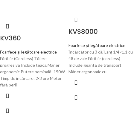
KVS8000
KV360
Foarfece și legătoare electrice
Foarfece și legătoare electrice
Încărcător cu 3 căi Lanț 1/4×1.1 cu
Fără fir (Cordless) Tăiere
48 de zale Fără fir (cordless)
progresivă Include teacă Mâner
Include geantă de transport
ergonomic Putere nominală: 150W
Mâner ergonomic cu
Timp de încărcare: 2-3 ore Motor
fără perii