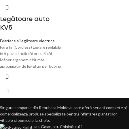
Legătoare auto
KV5
Foarfece și legătoare electrice
Fără fir (Cordless) Legare reglabilă
în 5 poziții Încărcător cu 3 căi
Mâner ergonomic Număr
aproximativ de legături per bobină
Singura companie din Republica Moldova care oferă servicii complete și
comercializează produse specializate pentru înființarea plantațiilor
viticole și pomicole, la cheie.
sat. Goian, str. Chișinăului 1