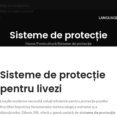
Skip to navigation
Skip to main content
LANGUAG
Sisteme de protecție
Home
Pomicultură
Sisteme de protecție
Sisteme de protecție
pentru livezi
Livezile moderne necesită soluții eficiente pentru protecția pomilor
fructiferi împotriva fenomenelor meteorologice extreme și a
dăunătorilor. Dilexis SRL oferă o gamă variată de
sisteme de protecție