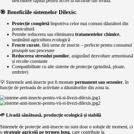
deschidere rapidă pentru acces la lucrările din livadă.
🎯 Beneficiile sistemelor Dilexis:
Protecție completă
împotriva celor mai comuni dăunători din
pomicultură
Permite reducerea sau eliminarea
tratamentelor chimice
,
susținând agricultura ecologică
Fructe curate
, fără urme de insecte – perfecte pentru consumul
proaspăt sau procesare
Reducerea stresului pomilor
, asigurând dezvoltare armonioasă
și recolte constante
Compatibilitate cu alte sisteme de protecție (grindină, ploaie,
umbrire)
💡 Sistemele anti-insecte pot fi montate
permanent sau sezonier
, în
funcție de perioada de activitate a dăunătorilor din zona ta.
🌱 Livadă sănătoasă, producție ecologică și stabilă
Sistemele de protecție anti-insecte nu sunt doar o soluție de moment, ci
o
strategie agricolă pe termen lung
, care contribuie la