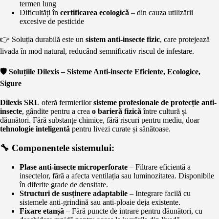
termen lung
Dificultăți în
certificarea ecologică
– din cauza utilizării
excesive de pesticide
👉 Soluția durabilă este un
sistem anti-insecte fizic
, care protejează
livada în mod natural, reducând semnificativ riscul de infestare.
🛡️ Soluțiile Dilexis – Sisteme Anti-insecte Eficiente, Ecologice,
Sigure
Dilexis SRL
oferă fermierilor
sisteme profesionale de protecție anti-
insecte
, gândite pentru a crea
o barieră fizică
între cultură și
dăunători. Fără substanțe chimice, fără riscuri pentru mediu, doar
tehnologie inteligentă
pentru livezi curate și sănătoase.
🔧 Componentele sistemului:
Plase anti-insecte microperforate
– Filtrare eficientă a
insectelor, fără a afecta ventilația sau luminozitatea. Disponibile
în diferite grade de densitate.
Structuri de susținere adaptabile
– Integrare facilă cu
sistemele anti-grindină sau anti-ploaie deja existente.
Fixare etanșă
– Fără puncte de intrare pentru dăunători, cu