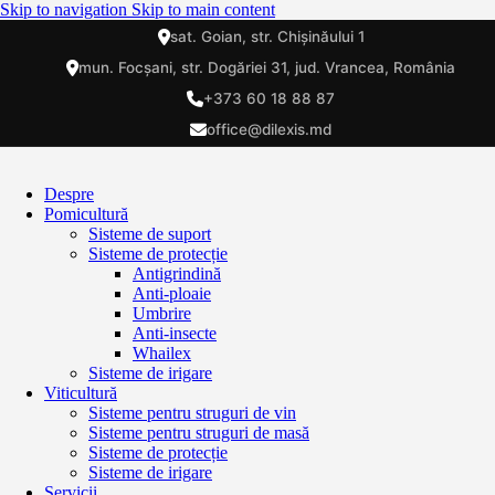
Skip to navigation
Skip to main content
sat. Goian, str. Chișinăului 1
mun. Focșani, str. Dogăriei 31, jud. Vrancea, România
+373 60 18 88 87
office@dilexis.md
Despre
Pomicultură
Sisteme de suport
Sisteme de protecție
Antigrindină
Anti-ploaie
Umbrire
Anti-insecte
Whailex
Sisteme de irigare
Viticultură
Sisteme pentru struguri de vin
Sisteme pentru struguri de masă
Sisteme de protecție
Sisteme de irigare
Servicii