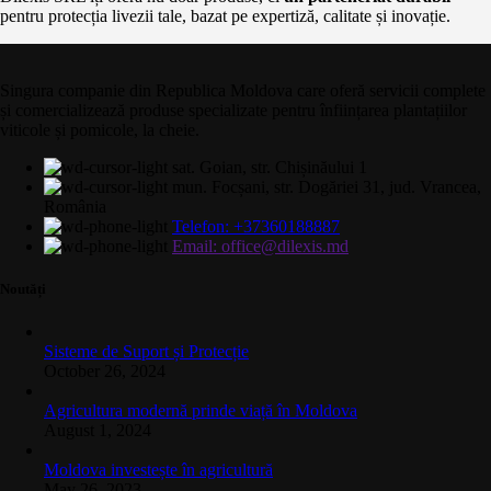
pentru protecția livezii tale, bazat pe expertiză, calitate și inovație.
Singura companie din Republica Moldova care oferă servicii complete
și comercializează produse specializate pentru înființarea plantațiilor
viticole și pomicole, la cheie.
sat. Goian, str. Chișinăului 1
mun. Focșani, str. Dogăriei 31, jud. Vrancea,
România
Telefon: +37360188887
Email: office@dilexis.md
Noutăți
Sisteme de Suport și Protecție
October 26, 2024
Agricultura modernă prinde viață în Moldova
August 1, 2024
Moldova investește în agricultură
May 26, 2023