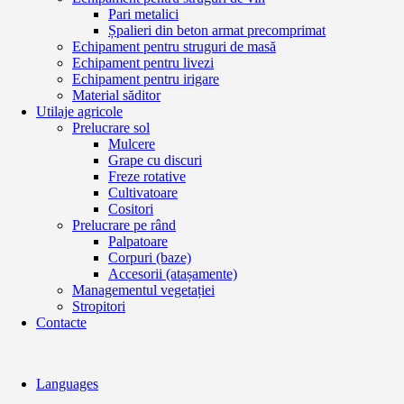
Pari metalici
Șpalieri din beton armat precomprimat
Echipament pentru struguri de masă
Echipament pentru livezi
Echipament pentru irigare
Material săditor
Utilaje agricole
Prelucrare sol
Mulcere
Grape cu discuri
Freze rotative
Cultivatoare
Cositori
Prelucrare pe rând
Palpatoare
Corpuri (baze)
Accesorii (atașamente)
Managementul vegetației
Stropitori
Contacte
Languages