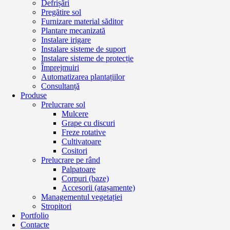
Defrișări
Pregătire sol
Furnizare material săditor
Plantare mecanizată
Instalare irigare
Instalare sisteme de suport
Instalare sisteme de protecție
Împrejmuiri
Automatizarea plantațiilor
Consultanță
Produse
Prelucrare sol
Mulcere
Grape cu discuri
Freze rotative
Cultivatoare
Cositori
Prelucrare pe rând
Palpatoare
Corpuri (baze)
Accesorii (atașamente)
Managementul vegetației
Stropitori
Portfolio
Contacte