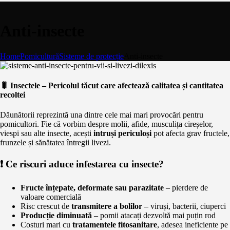
Anti-insecte
Home
Pomicultură
Sisteme de protecție
Anti-insecte
🐛 Insectele – Pericolul tăcut care afectează calitatea și cantitatea
recoltei
Dăunătorii reprezintă una dintre cele mai mari provocări pentru
pomicultori. Fie că vorbim despre molii, afide, musculița cireșelor,
viespi sau alte insecte, acești
intruși periculoși
pot afecta grav fructele,
frunzele și sănătatea întregii livezi.
❗ Ce riscuri aduce infestarea cu insecte?
Fructe înțepate, deformate sau parazitate
– pierdere de
valoare comercială
Risc crescut de
transmitere a bolilor
– viruși, bacterii, ciuperci
Producție diminuată
– pomii atacați dezvoltă mai puțin rod
Costuri mari cu
tratamentele fitosanitare
, adesea ineficiente pe