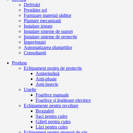
Defrișări
Pregătire sol
Furnizare material săditor
Plantare mecanizată
Instalare irigare
Instalare sisteme de suport
Instalare sisteme de protecție
Împrejmuiri
Automatizarea plantațiilor
Consultanță
Produse
Echipament pentru de protecție
Antigrindină
Anti-ploaie
Anti-insecte
Unelte
Foarfece manuale
Foarfece și legătoare electrice
Echipamente pentru recoltare
Boxpaleți
Saci pentru cules
Găleți pentru cules
Lăzi pentru cules
Echipament pentru struguri de vin