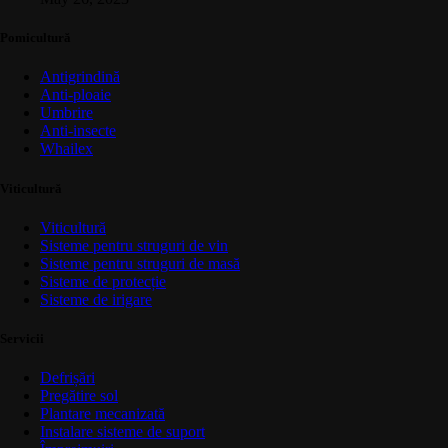
Pomicultură
Antigrindină
Anti-ploaie
Umbrire
Anti-insecte
Whailex
Viticultură
Viticultură
Sisteme pentru struguri de vin
Sisteme pentru struguri de masă
Sisteme de protecție
Sisteme de irigare
Servicii
Defrișări
Pregătire sol
Plantare mecanizată
Instalare sisteme de suport