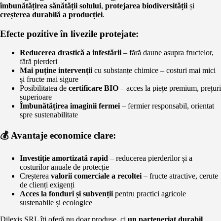
îmbunătățirea sănătății solului
,
protejarea biodiversității
și
creșterea durabilă a producției
.
Efecte pozitive în livezile protejate:
Reducerea drastică a infestării
– fără daune asupra fructelor,
fără pierderi
Mai puține intervenții
cu substanțe chimice – costuri mai mici
și fructe mai sigure
Posibilitatea de
certificare BIO
– acces la piețe premium, prețuri
superioare
Îmbunătățirea imaginii fermei
– fermier responsabil, orientat
spre sustenabilitate
💰 Avantaje economice clare:
Investiție amortizată rapid
– reducerea pierderilor și a
costurilor anuale de protecție
Creșterea
valorii comerciale a recoltei
– fructe atractive, cerute
de clienți exigenți
Acces la fonduri și subvenții
pentru practici agricole
sustenabile și ecologice
Dilexis SRL îți oferă nu doar produse, ci
un parteneriat durabil