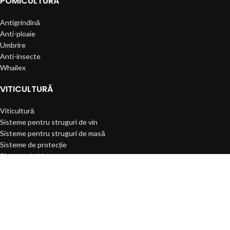
POMICULTURĂ
Antigrindină
Anti-ploaie
Umbrire
Anti-insecte
Whailex
VITICULTURĂ
Viticultură
Sisteme pentru struguri de vin
Sisteme pentru struguri de masă
Sisteme de protecție
Sisteme de irigare
SERVICII
Defrișări
Pregătire sol
Plantare mecanizată