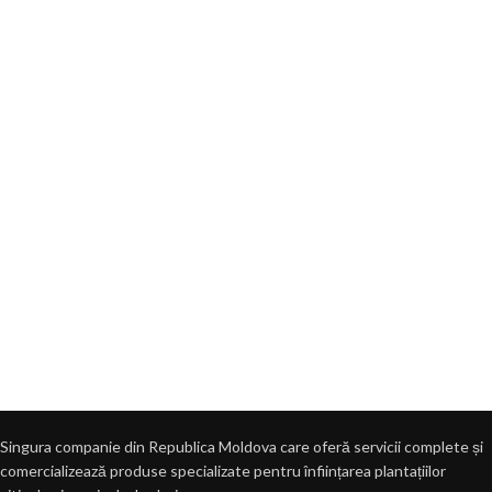
Singura companie din Republica Moldova care oferă servicii complete și
comercializează produse specializate pentru înființarea plantațiilor