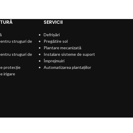
LTURĂ
SERVICII
ă
Defrișări
entru struguri de
Pregătire sol
Plantare mecanizată
entru struguri de
Instalare sisteme de suport
Împrejmuiri
e protecție
Automatizarea plantațiilor
e irigare