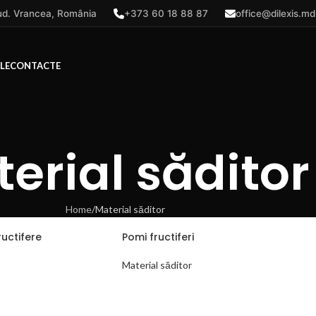
 jud. Vrancea, România
+373 60 18 88 87
office@dilexis.md
LE
CONTACTE
erial săditor
Home
Material săditor
ructifere
Pomi fructiferi
Material săditor