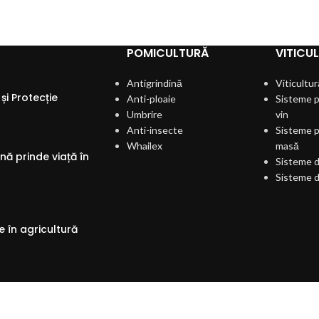
POMICULTURĂ
VITICU
Antigrindină
Viticultur
și Protecție
Anti-ploaie
Sisteme p
Umbrire
vin
Anti-insecte
Sisteme p
Whailex
masă
ă prinde viață în
Sisteme d
Sisteme d
 în agricultură