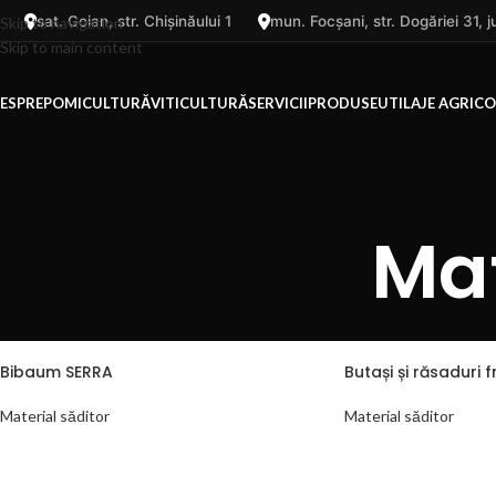
sat. Goian, str. Chișinăului 1
mun. Focșani, str. Dogăriei 31,
Skip to navigation
Skip to main content
ESPRE
POMICULTURĂ
VITICULTURĂ
SERVICII
PRODUSE
UTILAJE AGRICO
Mat
Bibaum SERRA
Butași și răsaduri f
Material săditor
Material săditor