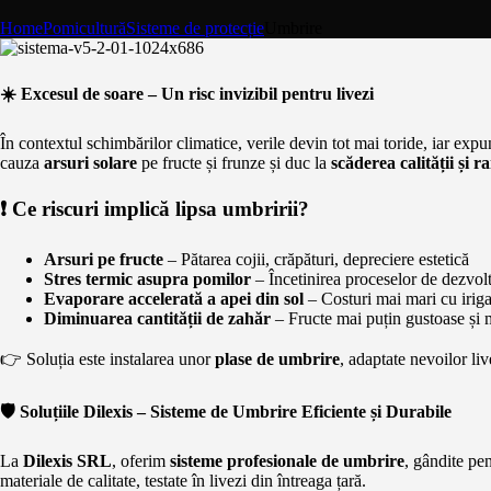
Home
Pomicultură
Sisteme de protecție
Umbrire
☀️ Excesul de soare – Un risc invizibil pentru livezi
În contextul schimbărilor climatice, verile devin tot mai toride, iar exp
cauza
arsuri solare
pe fructe și frunze și duc la
scăderea calității și 
❗ Ce riscuri implică lipsa umbririi?
Arsuri pe fructe
– Pătarea cojii, crăpături, depreciere estetică
Stres termic asupra pomilor
– Încetinirea proceselor de dezvolt
Evaporare accelerată a apei din sol
– Costuri mai mari cu irigaț
Diminuarea cantității de zahăr
– Fructe mai puțin gustoase și m
👉 Soluția este instalarea unor
plase de umbrire
, adaptate nevoilor li
🛡️ Soluțiile Dilexis – Sisteme de Umbrire Eficiente și Durabile
La
Dilexis SRL
, oferim
sisteme profesionale de umbrire
, gândite pen
materiale de calitate, testate în livezi din întreaga țară.