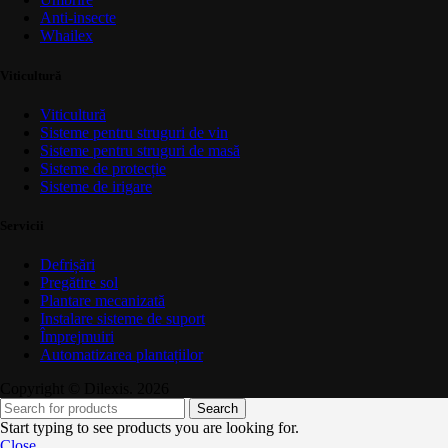
Anti-insecte
Whailex
Viticultură
Viticultură
Sisteme pentru struguri de vin
Sisteme pentru struguri de masă
Sisteme de protecție
Sisteme de irigare
Servicii
Defrișări
Pregătire sol
Plantare mecanizată
Instalare sisteme de suport
Împrejmuiri
Automatizarea plantațiilor
Copyright © Dilexis. 2026
Search
Start typing to see products you are looking for.
Close