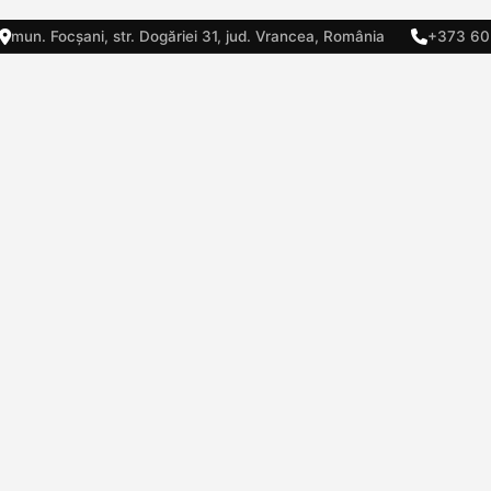
mun. Focșani, str. Dogăriei 31, jud. Vrancea, România
+373 60