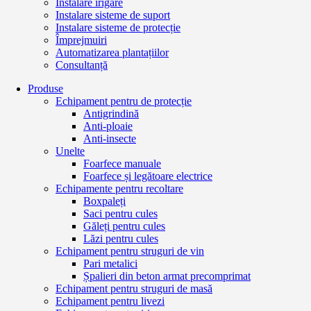
Instalare irigare
Instalare sisteme de suport
Instalare sisteme de protecție
Împrejmuiri
Automatizarea plantațiilor
Consultanță
Produse
Echipament pentru de protecție
Antigrindină
Anti-ploaie
Anti-insecte
Unelte
Foarfece manuale
Foarfece și legătoare electrice
Echipamente pentru recoltare
Boxpaleți
Saci pentru cules
Găleți pentru cules
Lăzi pentru cules
Echipament pentru struguri de vin
Pari metalici
Șpalieri din beton armat precomprimat
Echipament pentru struguri de masă
Echipament pentru livezi