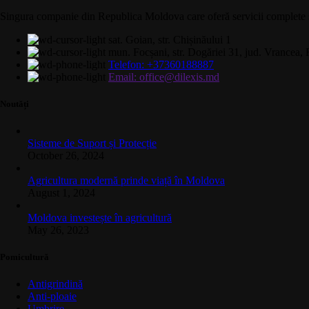
Singura companie din Republica Moldova care oferă servicii complete și c
sat. Goian, str. Chișinăului 1
mun. Focșani, str. Dogăriei 31, jud. Vrancea
Telefon: +37360188887
Email: office@dilexis.md
Noutăți
Sisteme de Suport și Protecție
October 26, 2024
Agricultura modernă prinde viață în Moldova
August 1, 2024
Moldova investește în agricultură
May 26, 2023
Pomicultură
Antigrindină
Anti-ploaie
Umbrire