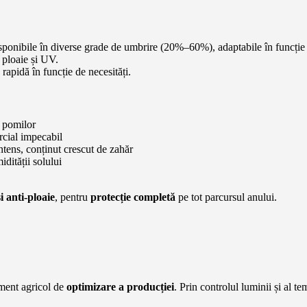
ponibile în diverse grade de umbrire (20%–60%), adaptabile în funcție d
, ploaie și UV.
apidă în funcție de necesități.
l pomilor
rcial impecabil
tens, conținut crescut de zahăr
idității solului
 anti-ploaie
, pentru
protecție completă
pe tot parcursul anului.
ument agricol de
optimizare a producției
. Prin controlul luminii și al t