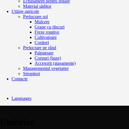
Echipament pentru irigare
Material săditor
Utilaje agricole
Prelucrare sol
Mulcere
Grape cu discuri
Freze rotative
Cultivatoare
Cositori
Prelucrare pe rând
Palpatoare
Corpuri (baze)
Accesorii (atașamente)
Managementul vegetației
Stropitori
Contacte
Languages
Umbrire