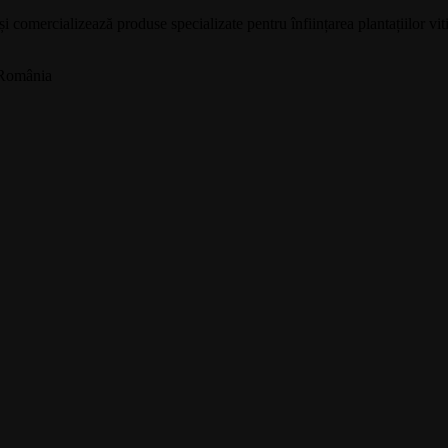
omercializează produse specializate pentru înființarea plantațiilor viti
, România