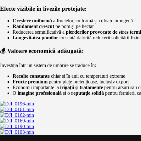
Efecte vizibile în livezile protejate:
Creștere uniformă
a fructelor, cu formă și culoare omogenă
Randament crescut
pe pom și pe hectar
Reducerea semnificativă a
pierderilor provocate de stres term
Longevitatea pomilor
crescută datorită reducerii solicitării fizio
💰 Valoare economică adăugată:
Investiția într-un sistem de umbrire se traduce în:
Recolte constante
chiar și în anii cu temperaturi extreme
Fructe premium
pentru piețe pretențioase, inclusiv export
Economii importante la
irigații
și
tratamente
pentru arsuri sau d
O
imagine profesională
și o
reputație solidă
pentru fermierii ca