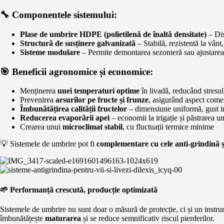
🔧 Componentele sistemului:
Plase de umbrire HDPE (polietilenă de înaltă densitate)
– Dis
Structură de susținere galvanizată
– Stabilă, rezistentă la vânt
Sisteme modulare
– Permite demontarea sezonieră sau ajustarea r
🎯 Beneficii agronomice și economice:
Menținerea
unei temperaturi optime
în livadă, reducând stresu
Prevenirea
arsurilor pe fructe și frunze
, asigurând aspect come
Îmbunătățirea calității fructelor
– dimensiune uniformă, gust in
Reducerea evaporării apei
– economii la irigație și păstrarea um
Crearea unui
microclimat stabil
, cu fluctuații termice minime
💡 Sistemele de umbrire pot fi
complementare cu cele anti-grindină și
🌱 Performanță crescută, producție optimizată
Sistemele de umbrire nu sunt doar o măsură de protecție, ci și un instr
îmbunătățește
maturarea
și se reduce semnificativ riscul pierderilor.