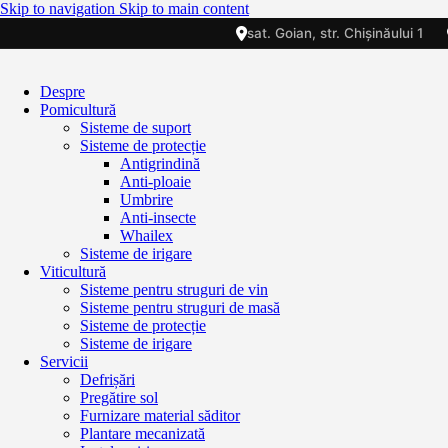
Skip to navigation
Skip to main content
sat. Goian, str. Chișinăului 1
Despre
Pomicultură
Sisteme de suport
Sisteme de protecție
Antigrindină
Anti-ploaie
Umbrire
Anti-insecte
Whailex
Sisteme de irigare
Viticultură
Sisteme pentru struguri de vin
Sisteme pentru struguri de masă
Sisteme de protecție
Sisteme de irigare
Servicii
Defrișări
Pregătire sol
Furnizare material săditor
Plantare mecanizată