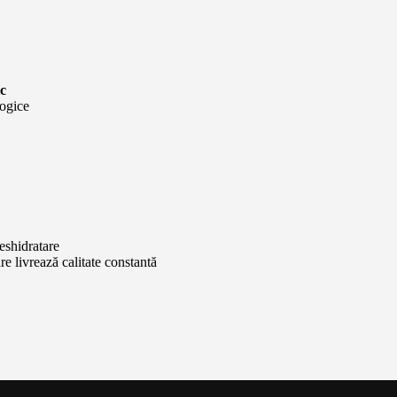
ic
logice
eshidratare
re livrează calitate constantă