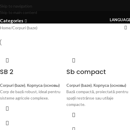
Corpuri (baze)
Skip to navigation
Skip to main content
LANGUAG
Categories
Home
Corpuri (baze)
SB 2
Sb compact
Corpuri (baze)
,
Корпуса (основы)
Corpuri (baze)
,
Корпуса (основы)
Corp de bază robust, ideal pentru
Bază compactă, proiectată pentru
sisteme agricole complexe.
spații restrânse sau utilaje
compacte.